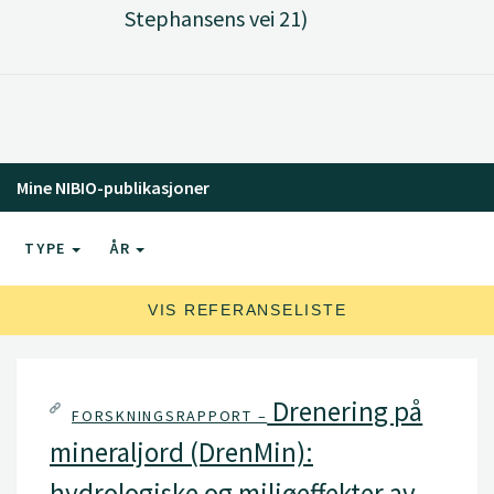
Stephansens vei 21)
Mine NIBIO-publikasjoner
TYPE
ÅR
VIS REFERANSELISTE
Drenering på
FORSKNINGSRAPPORT –
mineraljord (DrenMin):
hydrologiske og miljøeffekter av