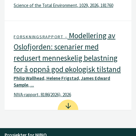
Science of the Total Environment, 1029, 2026, 181760
Modellering av
FORSKNINGSRAPPORT –
Oslofjorden: scenarier med
redusert menneskelig belastning
for å oppnå god økologisk tilstand
Philip Wallhead, Helene Frigstad, James Edward
Sample, ...
NIVA-rapport, 8186(2026), 2026
Prosjekter for NIBIO