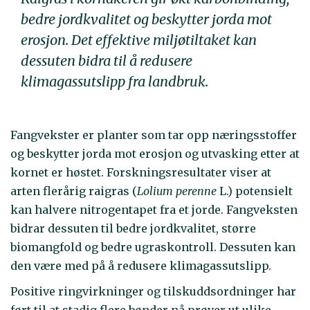
bedre jordkvalitet og beskytter jorda mot
erosjon. Det effektive miljøtiltaket kan
dessuten bidra til å redusere
klimagassutslipp fra landbruk.
Fangvekster er planter som tar opp næringsstoffer
og beskytter jorda mot erosjon og utvasking etter at
kornet er høstet. Forskningsresultater viser at
arten flerårig raigras (
Lolium perenne
L.) potensielt
kan halvere nitrogentapet fra et jorde. Fangveksten
bidrar dessuten til bedre jordkvalitet, større
biomangfold og bedre ugraskontroll. Dessuten kan
den være med på å redusere klimagassutslipp.
Positive ringvirkninger og tilskuddsordninger har
ført til at stadig flere bønder nå prøver ut ulike