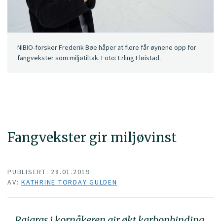
NIBIO-forsker Frederik Bøe håper at flere får øynene opp for
fangvekster som miljøtiltak. Foto: Erling Fløistad.
Fangvekster gir miljøvinst
PUBLISERT: 28.01.2019
AV:
KATHRINE TORDAY GULDEN
Raigras i kornåkeren gir økt karbonbinding,