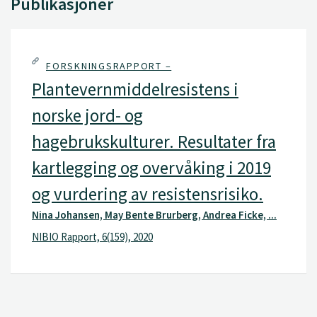
Publikasjoner
FORSKNINGSRAPPORT –
Plantevernmiddelresistens i
norske jord- og
hagebrukskulturer. Resultater fra
kartlegging og overvåking i 2019
og vurdering av resistensrisiko.
Nina Johansen, May Bente Brurberg, Andrea Ficke, ...
NIBIO Rapport, 6(159), 2020