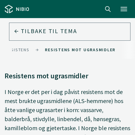
Toggl
navig
TILBAKE TIL
TEMA
EL-RESISTENS
RESISTENS MOT UGRASMIDLER
Resistens mot ugrasmidler
I Norge er det per i dag påvist resistens mot de
mest brukte ugrasmidlene (ALS-hemmere) hos
åtte vanlige ugrasarter i korn: vassarve,
balderbrå, stivdylle, linbendel, då, hønsegras,
kamilleblom og gjetertaske. I Norge ble resistens