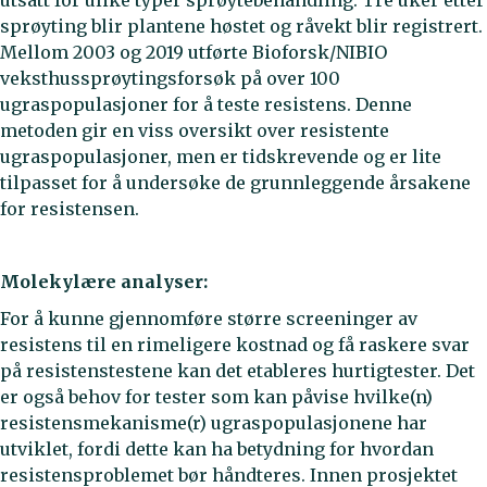
utsatt for ulike typer sprøytebehandling. Tre uker etter
sprøyting blir plantene høstet og råvekt blir registrert.
Mellom 2003 og 2019 utførte Bioforsk/NIBIO
veksthussprøytingsforsøk på over 100
ugraspopulasjoner for å teste resistens. Denne
metoden gir en viss oversikt over resistente
ugraspopulasjoner, men er tidskrevende og er lite
tilpasset for å undersøke de grunnleggende årsakene
for resistensen.
Molekylære analyser:
For å kunne gjennomføre større screeninger av
resistens til en rimeligere kostnad og få raskere svar
på resistenstestene kan det etableres hurtigtester. Det
er også behov for tester som kan påvise hvilke(n)
resistensmekanisme(r) ugraspopulasjonene har
utviklet, fordi dette kan ha betydning for hvordan
resistensproblemet bør håndteres. Innen prosjektet