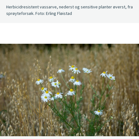
Herbicidresistent vassarve, nederst og sensitive planter øverst, fra
sprøyteforsøk. Foto: Erling Fløistad