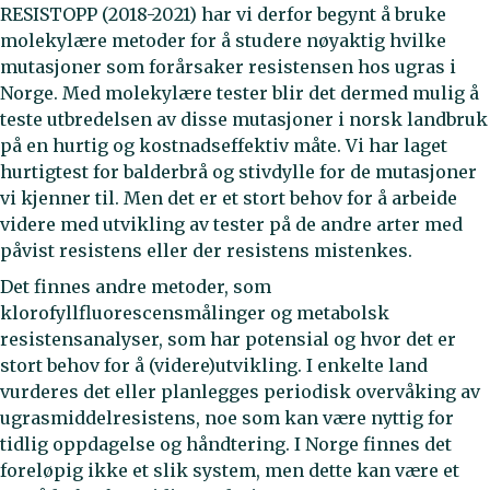
RESISTOPP (2018-2021) har vi derfor begynt å bruke
molekylære metoder for å studere nøyaktig hvilke
mutasjoner som forårsaker resistensen hos ugras i
Norge. Med molekylære tester blir det dermed mulig å
teste utbredelsen av disse mutasjoner i norsk landbruk
på en hurtig og kostnadseffektiv måte. Vi har laget
hurtigtest for balderbrå og stivdylle for de mutasjoner
vi kjenner til. Men det er et stort behov for å arbeide
videre med utvikling av tester på de andre arter med
påvist resistens eller der resistens mistenkes.
Det finnes andre metoder, som
klorofyllfluorescensmålinger og metabolsk
resistensanalyser, som har potensial og hvor det er
stort behov for å (videre)utvikling. I enkelte land
vurderes det eller planlegges periodisk overvåking av
ugrasmiddelresistens, noe som kan være nyttig for
tidlig oppdagelse og håndtering. I Norge finnes det
foreløpig ikke et slik system, men dette kan være et