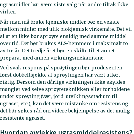
ugrasmidler bør være siste valg når andre tiltak ikke
virker.
Når man må bruke kjemiske midler bør en veksle
mellom midler med ulik biokjemisk virkemåte. Det vil
si at en ikke bør sprøyte ensidig med samme middel
over tid. Det bør brukes ALS-hemmere i maksimalt to
av tre år. Det tredje året bør en skifte til et annet
preparat med annen virkningsmekanisme.
Ved svak respons på sprøytingen bør produsenten
først dobbeltsjekke at sprøytingen har vært utført
riktig. Dersom den dårlige virkningen ikke skyldes
mangler ved selve sprøyteteknikken eller forholdene
under sprøyting (vær, jord, utviklingsstadium til
ugraset, etc.), kan det være mistanke om resistens og
det bør søkes råd om videre bekjempelse av det mulig
resistente ugraset.
Hvordan avdekke ugrasmiddelresistens?