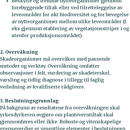
Beskytte og fremme nytteorganismer gjennom
forebyggende tiltak eller ved tilretteleggelse av
leveområder for økt biodiversitet og for bevegelse
av nytteorganismer mellom ulike leveområder (f.
eks gjennom etablering av vegetasjonsstriper i og
utenfor produksjonsområdet).
2. Overvåkning
Skadeorganismer må overvåkes med passende
metoder og verktøy. Overvåkning omfatter
observasjoner i felt, vurdering av skadeterskel,
varsling og tidlig diagnose i tillegg til faglig
veiledning av kvalifiserte rådgivere.
3. Beslutningsgrunnlag
På bakgrunn av resultatene fra overvåkningen skal
yrkesdyrkeren avgjøre om planteverntiltak skal
gjennomføres eller ikke. Robuste og vitenskapelige
grenseverdier er vesentlige elementer i beslutningen.