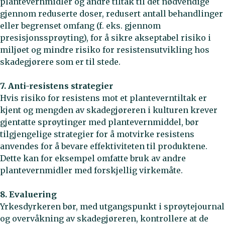
plantevernmidler og andre tiltak til det nødvendige
gjennom reduserte doser, redusert antall behandlinger
eller begrenset omfang (f. eks. gjennom
presisjonssprøyting), for å sikre akseptabel risiko i
miljøet og mindre risiko for resistensutvikling hos
skadegjørere som er til stede.
7. Anti-resistens strategier
Hvis risiko for resistens mot et planteverntiltak er
kjent og mengden av skadegjøreren i kulturen krever
gjentatte sprøytinger med plantevernmiddel, bør
tilgjengelige strategier for å motvirke resistens
anvendes for å bevare effektiviteten til produktene.
Dette kan for eksempel omfatte bruk av andre
plantevernmidler med forskjellig virkemåte.
8. Evaluering
Yrkesdyrkeren bør, med utgangspunkt i sprøytejournal
og overvåkning av skadegjøreren, kontrollere at de