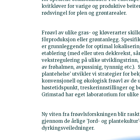
kvitkløver for varige og produktive beiter
rødsvingel for plen og grøntarealer.
Frøavl av ulike gras- og kløverarter skil
fôrproduksjon eller grøntanlegg. Spesifi
er grunnleggende for optimal lokaliserin
etablering (med eller uten dekkvekst, så
vekstregulering på ulike utviklingstrinn,
av frøhalmen, avpussinig, tynnnig etc.).
plantehelse’ utvikler vi strategier for 
konvensjonell og økologisk frøavl av de 
høstetidspunkt, treskerinnstillinger og b
Grimstad har eget laboratorium for ulike 
Ny viten fra frøavlsforskningen blir ras
gjennom de årlige ’Jord- og plantekultur
dyrkingsveiledninger.