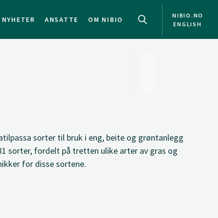
NIBIO.NO
NYHETER
ANSATTE
OM NIBIO
ENGLISH
tilpassa sorter til bruk i eng, beite og grøntanlegg
31 sorter, fordelt på tretten ulike arter av gras og
nikker for disse sortene.