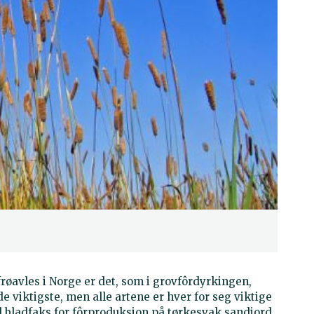
røavles i Norge er det, som i grovfôrdyrkingen,
e viktigste, men alle artene er hver for seg viktige
 bladfaks for fôrproduksjon på tørkesvak sandjord,