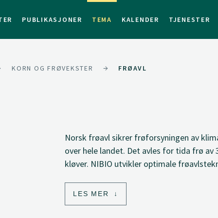
TER
PUBLIKASJONER
TEMA
KALENDER
TJENESTER
KORN OG FRØVEKSTER
FRØAVL
Norsk frøavl sikrer frøforsyningen av klima
over hele landet. Det avles for tida frø av 
kløver. NIBIO utvikler optimale frøavlstek
LES MER