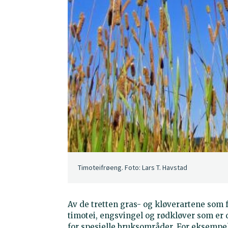
Timoteifrøeng. Foto: Lars T. Havstad
Av de tretten gras- og kløverartene som f
timotei, engsvingel og rødkløver som er d
for spesielle bruksområder. For eksempel