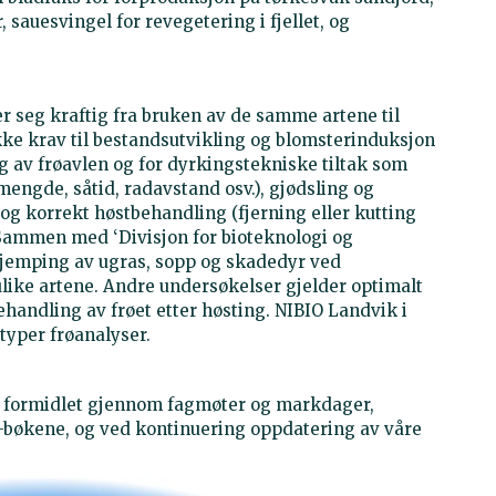
, sauesvingel for revegetering i fjellet, og
ler seg kraftig fra bruken av de samme artene til
kke krav til bestandsutvikling og blomsterinduksjon
g av frøavlen og for dyrkingstekniske tiltak som
mengde, såtid, radavstand osv.), gjødsling og
 og korrekt høstbehandling (fjerning eller kutting
 Sammen med ‘Divisjon for bioteknologi og
bekjemping av ugras, sopp og skadedyr ved
ulike artene. Andre undersøkelser gjelder optimalt
ehandling av frøet etter høsting. NIBIO Landvik i
typer frøanalyser.
kt formidlet gjennom fagmøter og markdager,
’-bøkene, og ved kontinuering oppdatering av våre