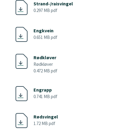
Strand-/raisvingel
0.297 MB pdf
Engkvein
0.651 MB pdf
Rødkløver
Rødkløver
0.472 MB pdf
Engrapp
0.741 MB pdf
Rødsvingel
1.72 MB pdf