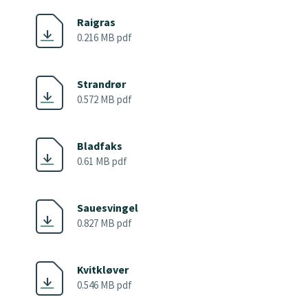
Raigras
0.216 MB pdf
Strandrør
0.572 MB pdf
Bladfaks
0.61 MB pdf
Sauesvingel
0.827 MB pdf
Kvitkløver
0.546 MB pdf