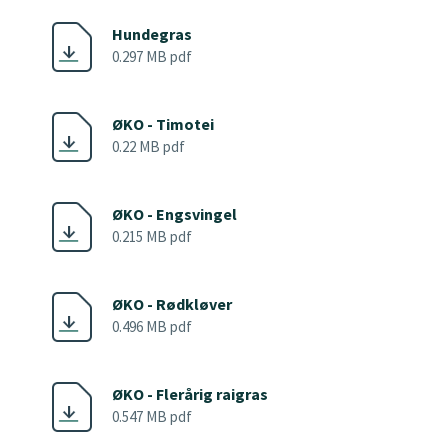
Hundegras
0.297 MB pdf
ØKO - Timotei
0.22 MB pdf
ØKO - Engsvingel
0.215 MB pdf
ØKO - Rødkløver
0.496 MB pdf
ØKO - Flerårig raigras
0.547 MB pdf