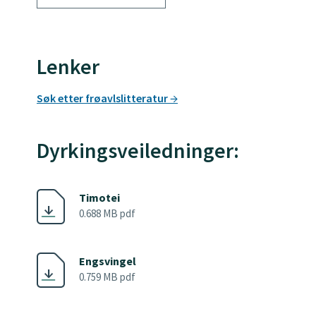
Lenker
Søk etter frøavlslitteratur
Dyrkingsveiledninger:
Timotei
0.688 MB pdf
Engsvingel
0.759 MB pdf