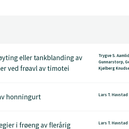
Trygve S. Aamli
øyting eller tankblanding av
Gunnarstorp, G
r ved frøavl av timotei
Kjølberg Knudsen
Lars T. Havstad
av honningurt
Lars T. Havstad
gier i frøeng av flerårig