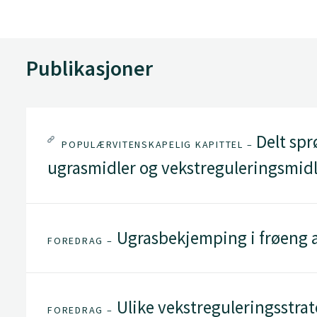
Publikasjoner
Delt spr
POPULÆRVITENSKAPELIG KAPITTEL –
ugrasmidler og vekstreguleringsmidle
Ugrasbekjemping i frøeng 
FOREDRAG –
Ulike vekstreguleringsstrate
FOREDRAG –