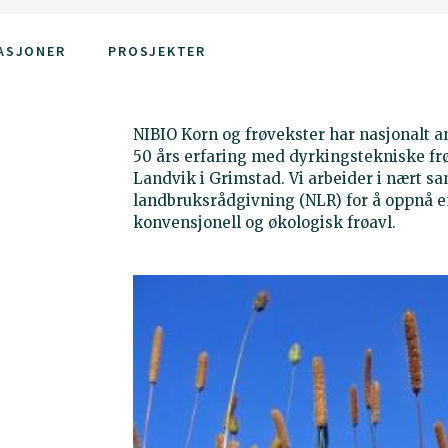
ASJONER
PROSJEKTER
NIBIO Korn og frøvekster har nasjonalt a
50 års erfaring med dyrkingstekniske frøa
Landvik i Grimstad. Vi arbeider i nært 
landbruksrådgivning (NLR) for å oppnå en
konvensjonell og økologisk frøavl.