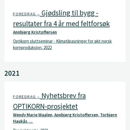
Gjødsling til bygg -
FOREDRAG –
resultater fra 4 år med feltforsøk
Annbjørg Kristoffersen
Optikorn sluttseminar - Klimatilpasninger for økt norsk
kornproduksjon, 2022
2021
Nyhetsbrev fra
FOREDRAG –
OPTIKORN-prosjektet
Wendy Marie Waalen, Annbjørg Kristoffersen, Torbjørn
Haukås, ...