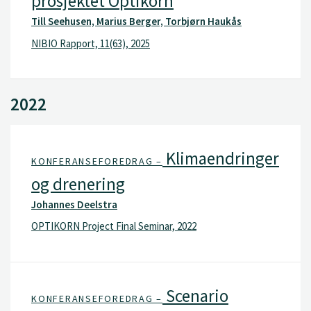
prosjektet Optikorn
Till Seehusen, Marius Berger, Torbjørn Haukås
NIBIO Rapport, 11(63), 2025
2022
Klimaendringer
KONFERANSEFOREDRAG –
og drenering
Johannes Deelstra
OPTIKORN Project Final Seminar, 2022
Scenario
KONFERANSEFOREDRAG –