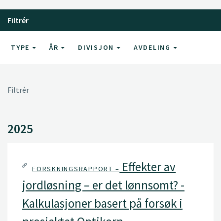
Filtrér
TYPE
ÅR
DIVISJON
AVDELING
Filtrér
2025
Effekter av
FORSKNINGSRAPPORT –
jordløsning – er det lønnsomt? -
Kalkulasjoner basert på forsøk i