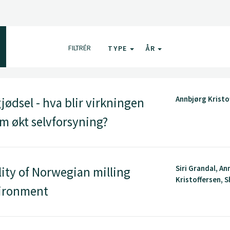
FILTRÉR
TYPE
ÅR
Annbjørg Kristo
jødsel - hva blir virkningen
m økt selvforsyning?
Siri Grandal, An
ty of Norwegian milling
Kristoffersen, 
vironment