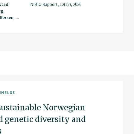
stad,
NIBIO Rapport, 12(12), 2026
rg,
fersen, ...
EHELSE
 sustainable Norwegian
d genetic diversity and
s