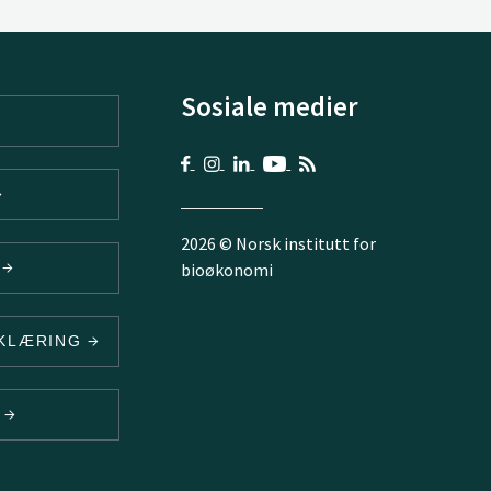
Sosiale medier
2026 © Norsk institutt for
V
bioøkonomi
RKLÆRING
N