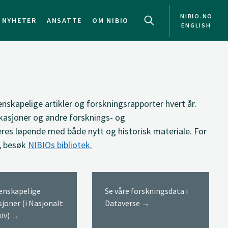
NIBIO.NO
NYHETER
ANSATTE
OM NIBIO
ENGLISH
NO
EN
enskapelige artikler og forskningsrapporter hvert år.
kasjoner og andre forsknings- og
res løpende med både nytt og historisk materiale. For
, besøk
NIBIOs bibliotek.
tenskapelige
Se våre forskningsdata i
sjoner (i Nasjonalt
Dataverse →
kiv) →