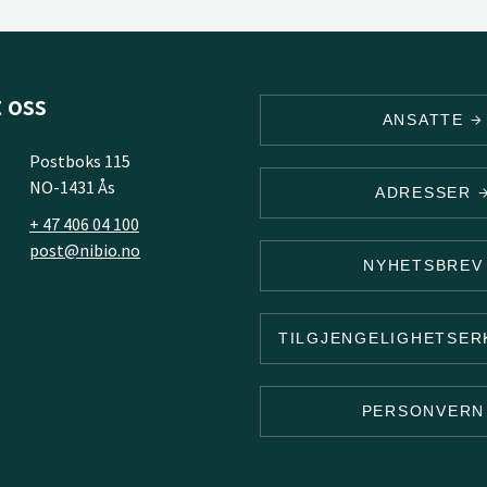
 oss
ANSATTE
Postboks 115
NO-1431 Ås
ADRESSER
+ 47 406 04 100
post@nibio.no
NYHETSBRE
TILGJENGELIGHETSE
PERSONVER