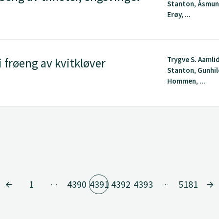
Stanton, Åsmun
Erøy, ...
Trygve S. Aamli
 frøeng av kvitkløver
Stanton, Gunhi
Hommen, ...
1
4390
4391
4392
4393
5181
…
…