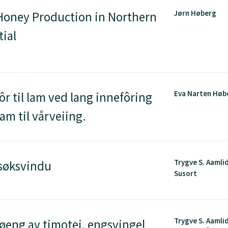
Jørn Høberg
oney Production in Northern
tial
Eva Narten Høb
ôr til lam ved lang innefôring
ram til vårveiing.
Trygve S. Aamli
rsøksvindu
Susort
Trygve S. Aamli
røeng av timotei, engsvingel