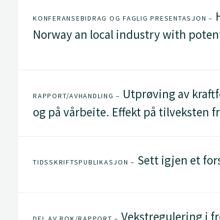
H
KONFERANSEBIDRAG OG FAGLIG PRESENTASJON –
Norway an local industry with poten
Utprøving av kraftf
RAPPORT/AVHANDLING –
og på vårbeite. Effekt på tilveksten f
Sett igjen et fo
TIDSSKRIFTSPUBLIKASJON –
Vekstregulering i f
DEL AV BOK/RAPPORT –