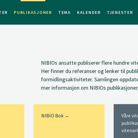
TER
PUBLIKASJONER
TEMA
KALENDER
TJENESTER
NIBIOs ansatte
publiserer
flere hundre vit
Her finner du
referanser og lenker til
publi
formidlingsaktiviteter. Samlingen oppdate
mer informasjon om NIBIOs publikasjoner
NIBIO Bok →
Våre vi
publika
vitenar