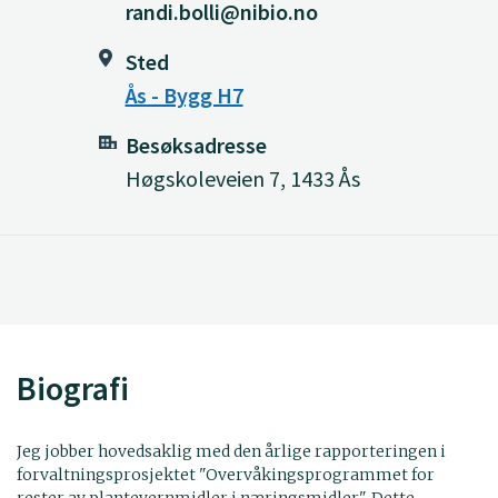
randi.bolli@nibio.no
Sted
Ås - Bygg H7
Besøksadresse
Høgskoleveien 7, 1433 Ås
Biografi
Jeg jobber hovedsaklig med den årlige rapporteringen i
forvaltningsprosjektet "Overvåkingsprogrammet for
rester av plantevernmidler i næringsmidler". Dette