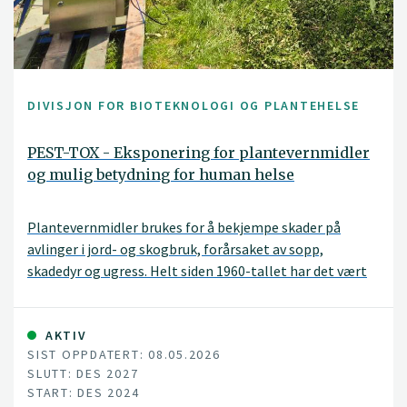
DIVISJON FOR BIOTEKNOLOGI OG PLANTEHELSE
PEST-TOX - Eksponering for plantevernmidler
og mulig betydning for human helse
Plantevernmidler brukes for å bekjempe skader på
avlinger i jord- og skogbruk, forårsaket av sopp,
skadedyr og ugress. Helt siden 1960-tallet har det vært
bekymring knyttet til de skadelige effektene
plantevernmidler kan ha på miljøet og menneskers
helse, og de tidligere klororganiske plantevernmidler
AKTIV
SIST OPPDATERT: 08.05.2026
ble derfor forbudt. Som en følge av dette har det blitt
SLUTT: DES 2027
utviklet mer biologisk nedbrytbare erstatningsstoffer,
START: DES 2024
såkalt «CUPs» (Current- Used Pesticides).