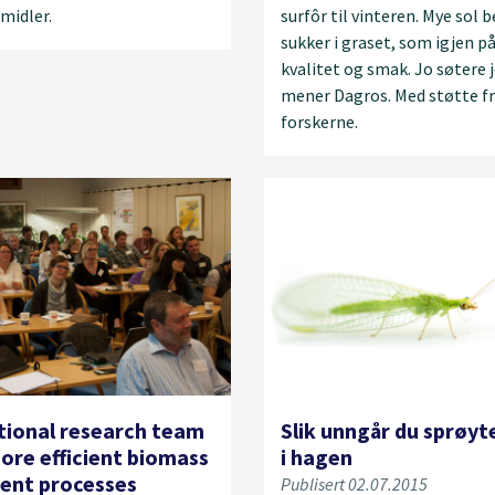
midler.
surfôr til vinteren. Mye sol 
sukker i graset, som igjen på
kvalitet og smak. Jo søtere 
mener Dagros. Med støtte f
forskerne.
tional research team
Slik unngår du sprøy
ore efficient biomass
i hagen
ent processes
Publisert 02.07.2015