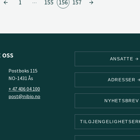
1
155
156
157
…
 oss
ANSATTE
Postboks 115
NO-1431 Ås
ADRESSER
+ 47 406 04 100
post@nibio.no
NYHETSBRE
TILGJENGELIGHETSE