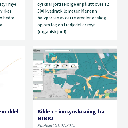
betyr mye
dyrkbar jord i Norge er på litt over 12
virker
500 kvadratkilometer. Mer enn
jo bedre,
halvparten av dette arealet er skog,
ra
og om lag en tredjedel er myr
(organisk jord).
temiddel
Kilden – innsynsløsning fra
NIBIO
Publisert 01.07.2015