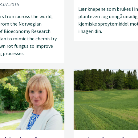
03.07.2015
Lær knepene som brukes i i
rs from across the world,
plantevern og unngå unødig
 from the Norwegian
kjemiske sprøytemiddel mot
 of Bioeconomy Research
i hagen din.
lan to mimic the chemistry
own rot fungus to improve
g processes.