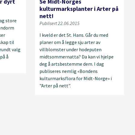
r dyrt
Se Midt-Norges
kulturmarksplanter i Arter på
nett!
ag store
Publisert 22.06.2015
rundorm
ker
I kveld er det St. Hans. Går du med
kap til
planer om å legge sju arter av
rundt valg
villblomster under hodeputen
på å
midtsommernatta? Da kan vi hjelpe
deg å artsbestemme dem. I dag
publiseres nemlig «Bondens
kulturmarksflora for Midt-Norge» i
"Arter på nett".