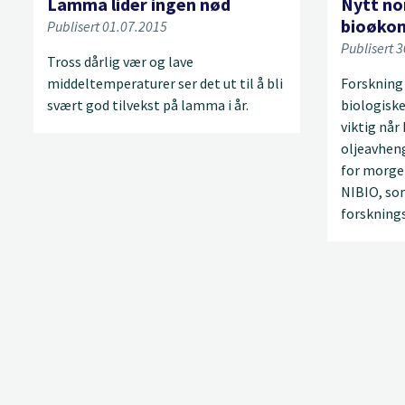
Lamma lider ingen nød
Nytt nor
bioøko
Publisert 01.07.2015
Publisert 
Tross dårlig vær og lave
middeltemperaturer ser det ut til å bli
Forskning
svært god tilvekst på lamma i år.
biologiske
viktig når
oljeavhen
for morge
NIBIO, som
forsknings