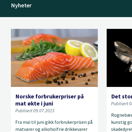
Nyheter
Norske forbrukerpriser på
Det stor
mat økte i juni
Publisert 
Publisert 09.07.2015
Rognebærm
Fra mai til juni gikk forbrukerprisen på
kunstig go
matvarer og alkoholfrie drikkevarer
skadedyre