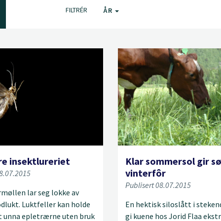
FILTRÉR
ÅR
e insektlureriet
Klar sommersol gir s
vinterfôr
08.07.2015
Publisert 08.07.2015
øllen lar seg lokke av
dlukt. Luktfeller kan holde
En hektisk siloslått i steken
t unna epletrærne uten bruk
gi kuene hos Jorid Flaa ekst