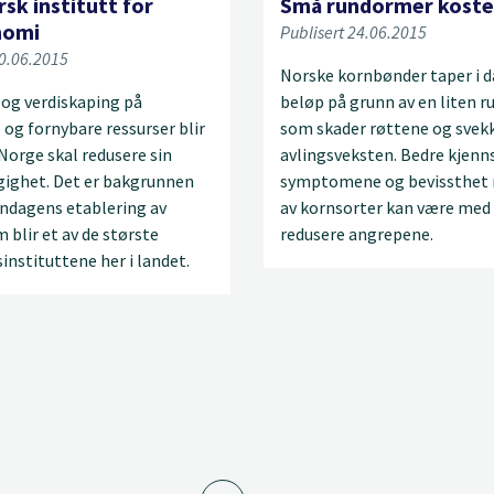
sk institutt for
Små rundormer koste
nomi
Publisert 24.06.2015
30.06.2015
Norske kornbønder taper i d
 og verdiskaping på
beløp på grunn av en liten 
 og fornybare ressurser blir
som skader røttene og svek
 Norge skal redusere sin
avlingsveksten. Bedre kjenns
gighet. Det er bakgrunnen
symptomene og bevissthet 
ndagens etablering av
av kornsorter kan være med 
 blir et av de største
redusere angrepene.
instituttene her i landet.