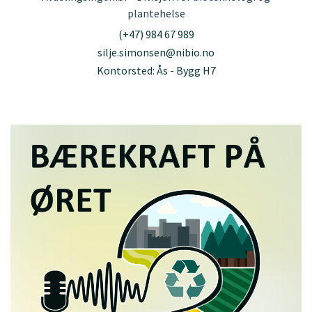
plantehelse
(+47) 984 67 989
silje.simonsen@nibio.no
Kontorsted: Ås - Bygg H7