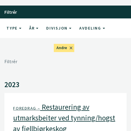
Filtrér
TYPE
ÅR
DIVISJON
AVDELING
Andre
Filtrér
2023
Restaurering av
FOREDRAG –
utmarksbeiter ved tynning/hogst
av fjellbjørkeskog