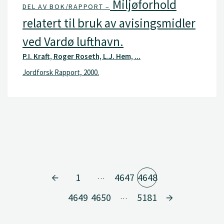
Miljøforhold
DEL AV BOK/RAPPORT –
relatert til bruk av avisingsmidler
ved Vardø lufthavn.
P.I. Kraft, Roger Roseth, L.J. Hem, ...
Jordforsk Rapport, 2000.
1
4647
4648
…
4649
4650
5181
…