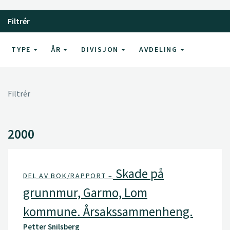
Filtrér
TYPE
ÅR
DIVISJON
AVDELING
Filtrér
2000
Skade på
DEL AV BOK/RAPPORT –
grunnmur, Garmo, Lom
kommune. Årsakssammenheng.
Petter Snilsberg