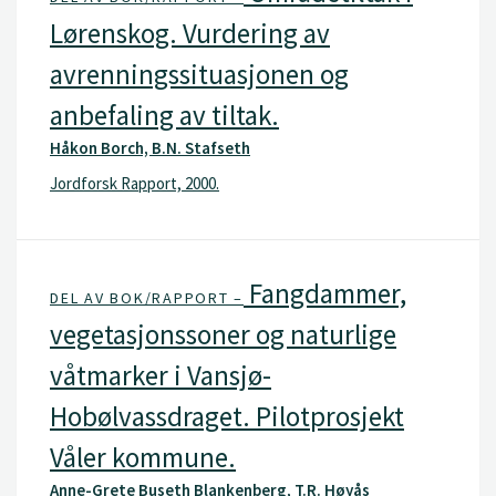
Lørenskog. Vurdering av
avrenningssituasjonen og
anbefaling av tiltak.
Håkon Borch, B.N. Stafseth
Jordforsk Rapport, 2000.
Fangdammer,
DEL AV BOK/RAPPORT –
vegetasjonssoner og naturlige
våtmarker i Vansjø-
Hobølvassdraget. Pilotprosjekt
Våler kommune.
Anne-Grete Buseth Blankenberg, T.R. Høyås