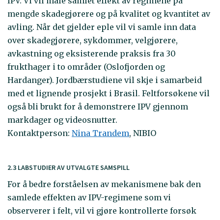
IPV. Vi vil måle samlet effekt av regimene på
mengde skadegjørere og på kvalitet og kvantitet av
avling. Når det gjelder eple vil vi samle inn data
over skadegjørere, sykdommer, velgjørere,
avkastning og eksisterende praksis fra 30
frukthager i to områder (Oslofjorden og
Hardanger). Jordbærstudiene vil skje i samarbeid
med et lignende prosjekt i Brasil. Feltforsøkene vil
også bli brukt for å demonstrere IPV gjennom
markdager og videosnutter.
Kontaktperson:
Nina Trandem
, NIBIO
2.3 LABSTUDIER AV UTVALGTE SAMSPILL
For å bedre forståelsen av mekanismene bak den
samlede effekten av IPV-regimene som vi
observerer i felt, vil vi gjøre kontrollerte forsøk