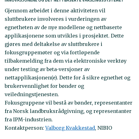
INNOVASJONENE OG DET NETTBASERTE VARSLINGSSYSTEMET
Gjennom arbeidet i denne aktiviteten vil
sluttbrukere involveres i vurderingen av
egnetheten av de nye modellene og nettbaserte
applikasjonene som utvikles i prosjektet. Dette
gjøres med deltakelse av sluttbrukere i
fokusgruppemøter og via fortløpende
tilbakemelding fra dem via elektroniske verktøy
under testing av beta-versjoner av
nettapplikasjonen(e). Dette for å sikre egnethet og
brukervennlighet for bønder og
veiledningstjenesten.
Fokusgruppene vil bestå av bønder, representanter
fra Norsk landbruksrådgivning, og representanter
fra IPM-industrien.
Kontaktperson:
Valborg Kvakkestad
, NIBIO