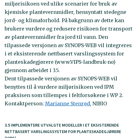
miljørisikoen ved ulike scenarier for bruk av
kjemiske plantevernmidler, hensyntatt stedegne
jord- og klimaforhold. På bakgrunn av dette kan
brukere vurdere og redusere risikoen for transport
av plantevernmidler fra jord til vann. Den
tilpassede versjonen av SYNOPS-WEB vil integreres
i et eksisterende nettbasert varslingssystem for
planteskadegjørere (www.VIPS-landbruk-no)
gjennom arbeidet i 3.5.
Dent tilpassede versjonen av SYNOPS-WEB vil
benyttes til å vurdere miljørisikoen ved IPM
praksisen som tillempes i feltforsøkene i WP 2.
Kontaktperson:
Marianne Stenrød
, NIBIO
3.5 IMPLEMENTERE UTVALGTE MODELLER I ET EKSISTERENDE
NETTBASERT VARSLINGSSYSTEM FOR PLANTESKADEGJØRERE
(VIPS)