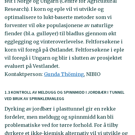
felt i Norge og Ungarn (Centre for Agricultural
Research). I korn og eple vil vi utvikle og
optimalisere to lukt-baserte metoder som vi
forventer vil øke populasjonene av naturlige
fiender (bl.a. gulløyer) til bladlus gjennom økt
egglegging og vinteroverlevelse. Feltforsøkene i
korn vil foregå på Østlandet. Feltforsøkene i eple
vil foregå i Ungarn og blir i slutten av prosjektet
evaluert på Vestlandet.
Kontaktperson:
Gunda Thöming
, NIBIO
1.3 KONTROLL AV MELDUGG OG SPINNMIDD I JORDBÆR I TUNNEL
VED BRUK AV SPRINKLERANLEGG
Dyrking av jordbær i plasttunnel gir en rekke
fordeler, men meldugg og spinnmidd kan bli
problematiske ved for tørre forhold. For å tilby
dyrkere et ikke-kjemisk alternativ vil vi utvikle og