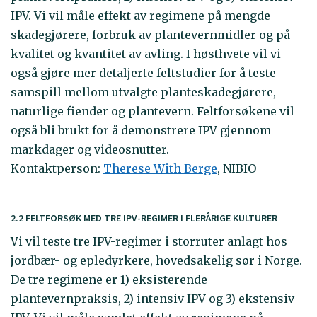
IPV. Vi vil måle effekt av regimene på mengde
skadegjørere, forbruk av plantevernmidler og på
kvalitet og kvantitet av avling. I høsthvete vil vi
også gjøre mer detaljerte feltstudier for å teste
samspill mellom utvalgte planteskadegjørere,
naturlige fiender og plantevern. Feltforsøkene vil
også bli brukt for å demonstrere IPV gjennom
markdager og videosnutter.
Kontaktperson:
Therese With Berge
, NIBIO
2.2 FELTFORSØK MED TRE IPV-REGIMER I FLERÅRIGE KULTURER
Vi vil teste tre IPV-regimer i storruter anlagt hos
jordbær- og epledyrkere, hovedsakelig sør i Norge.
De tre regimene er 1) eksisterende
plantevernpraksis, 2) intensiv IPV og 3) ekstensiv