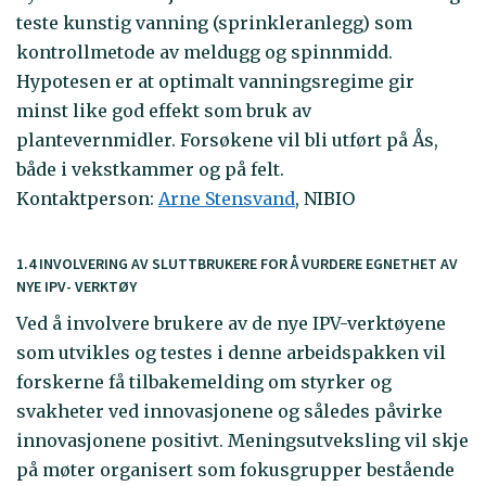
teste kunstig vanning (sprinkleranlegg) som
kontrollmetode av meldugg og spinnmidd.
Hypotesen er at optimalt vanningsregime gir
minst like god effekt som bruk av
plantevernmidler. Forsøkene vil bli utført på Ås,
både i vekstkammer og på felt.
Kontaktperson:
Arne Stensvand
, NIBIO
1.4 INVOLVERING AV SLUTTBRUKERE FOR Å VURDERE EGNETHET AV
NYE IPV- VERKTØY
Ved å involvere brukere av de nye IPV-verktøyene
som utvikles og testes i denne arbeidspakken vil
forskerne få tilbakemelding om styrker og
svakheter ved innovasjonene og således påvirke
innovasjonene positivt. Meningsutveksling vil skje
på møter organisert som fokusgrupper bestående