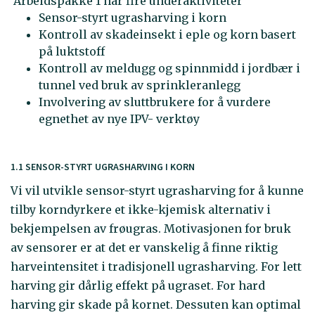
Arbeidspakke 1 har fire underaktiviteter
Sensor-styrt ugrasharving i korn
Kontroll av skadeinsekt i eple og korn basert
på luktstoff
Kontroll av meldugg og spinnmidd i jordbær i
tunnel ved bruk av sprinkleranlegg
Involvering av sluttbrukere for å vurdere
egnethet av nye IPV- verktøy
1.1 SENSOR-STYRT UGRASHARVING I KORN
Vi vil utvikle sensor-styrt ugrasharving for å kunne
tilby korndyrkere et ikke-kjemisk alternativ i
bekjempelsen av frøugras. Motivasjonen for bruk
av sensorer er at det er vanskelig å finne riktig
harveintensitet i tradisjonell ugrasharving. For lett
harving gir dårlig effekt på ugraset. For hard
harving gir skade på kornet. Dessuten kan optimal