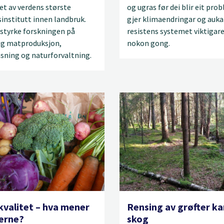
t av verdens største
og ugras før dei blir eit pro
institutt innen landbruk.
gjer klimaendringar og auk
 styrke forskningen på
resistens systemet viktigar
ig matproduksjon,
nokon gong.
sning og naturforvaltning.
 kvalitet – hva mener
Rensing av grøfter ka
erne?
skog