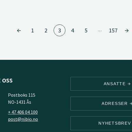
1
2
3
4
5
157
…
 oss
ANSATTE
Postboks 115
NO-1431 Ås
ADRESSER
+ 47 406 04 100
post@nibio.no
NYHETSBRE