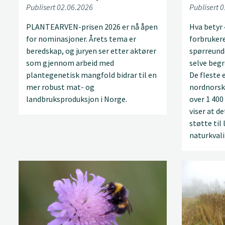
Publisert 02.06.2026
Publisert 
PLANTEARVEN-prisen 2026 er nå åpen
Hva betyr 
for nominasjoner. Årets tema er
forbrukere
beredskap, og juryen ser etter aktører
spørreunde
som gjennom arbeid med
selve begr
plantegenetisk mangfold bidrar til en
De fleste e
mer robust mat- og
nordnorsk 
landbruksproduksjon i Norge.
over 1 400
viser at d
støtte til
naturkvali