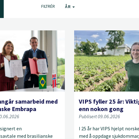
FILTRÉR
ÅR
nngår samarbeid med
VIPS fyller 25 år: Vikt
anske Embrapa
enn nokon gong
10.06.2026
Publisert 09.06.2026
signert en
I 25 år har VIPS hjelpt nors
savtale med brasilianske
med å oppdage sjukdommar,