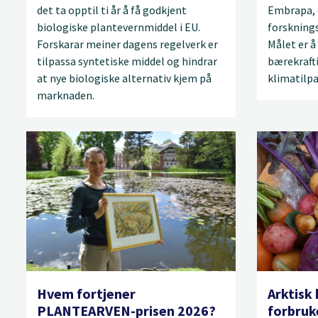
det ta opptil ti år å få godkjent
Embrapa, e
biologiske plantevernmiddel i EU.
forsknings
Forskarar meiner dagens regelverk er
Målet er å
tilpassa syntetiske middel og hindrar
bærekraft
at nye biologiske alternativ kjem på
klimatilpa
marknaden.
Hvem fortjener
Arktisk
PLANTEARVEN-prisen 2026?
forbruk