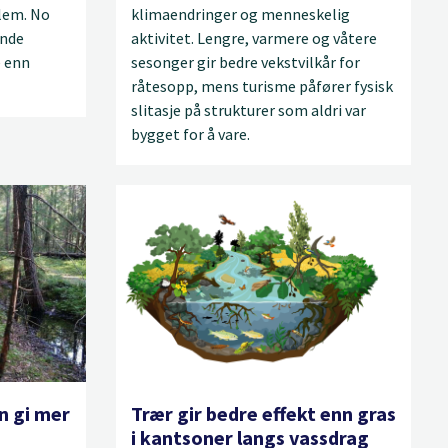
blem. No
klimaendringer og menneskelig
ande
aktivitet. Lengre, varmere og våtere
e enn
sesonger gir bedre vekstvilkår for
råtesopp, mens turisme påfører fysisk
slitasje på strukturer som aldri var
bygget for å vare.
n gi mer
Trær gir bedre effekt enn gras
i kantsoner langs vassdrag