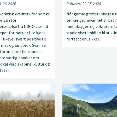
01.06.2026
Publisert 29.05.2026
«arktisk kvalitet» for norske
Når gamle grøfter i skogen r
? En stor
senkes grunnvannet slik at 
rsøkelse fra NIBIO viser at
mer oksygen og vokser raske
epet fortsatt er lite kjent.
studie viser imidlertid at kl
r likevel svært positive til
fortsatt er usikker.
mat og landbruk. Svar fra
 forbrukere i hele landet
ette særlig handler om
 lokal verdiskaping, kultur og
teter.