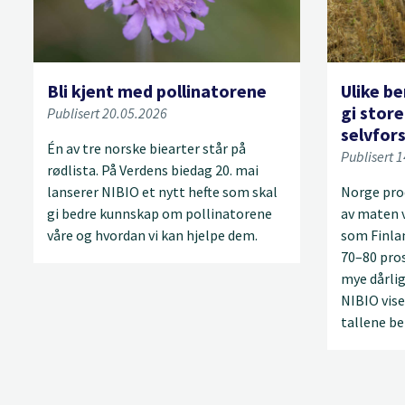
Bli kjent med pollinatorene
Ulike b
gi store
Publisert 20.05.2026
selvfor
Én av tre norske biearter står på
Publisert 
rødlista. På Verdens biedag 20. mai
lanserer NIBIO et nytt hefte som skal
Norge pro
gi bedre kunnskap om pollinatorene
av maten v
våre og hvordan vi kan hjelpe dem.
som Finlan
70–80 pros
mye dårlig
NIBIO vise
tallene be