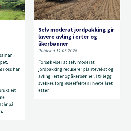
Selv moderat jordpakking gir
lavere avling i erter og
åkerbønner
Publisert 11.05.2026
 saman i
pet.
Forsøk viser at selv moderat
ør oss har
jordpakking reduserer plantevekst og
avling i erter og åkerbønner. I tillegg
.
svekkes forgrødeeffekten i hvete året
rukt eit
etter.
nne
står på
n.