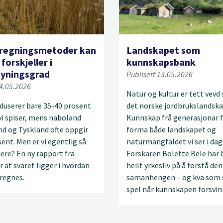
eregningsmetoder kan
Landskapet som
 forskjeller i
kunnskapsbank
syningsgrad
Publisert 13.05.2026
14.05.2026
Natur og kultur er tett vevd
duserer bare 35-40 prosent
det norske jordbrukslandska
i spiser, mens naboland
Kunnskap frå generasjonar f
d og Tyskland ofte oppgir
forma både landskapet og
ent. Men er vi egentlig så
naturmangfaldet vi ser i dag
ere? En ny rapport fra
Forskaren Bolette Bele har b
r at svaret ligger i hvordan
heilt yrkesliv på å forstå de
regnes.
samanhengen – og kva som 
spel når kunnskapen forsvin