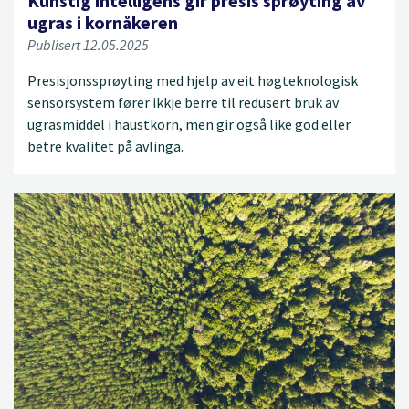
Kunstig intelligens gir presis sprøyting av
ugras i kornåkeren
Publisert 12.05.2025
Presisjonssprøyting med hjelp av eit høgteknologisk
sensorsystem fører ikkje berre til redusert bruk av
ugrasmiddel i haustkorn, men gir også like god eller
betre kvalitet på avlinga.