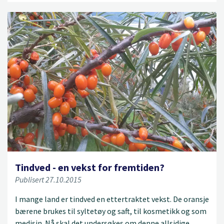
Tindved - en vekst for fremtiden?
Publisert 27.10.2015
I mange land er tindved en ettertraktet vekst. De oransje
bærene brukes til syltetøy og saft, til kosmetikk og som
medisin. Nå skal det undersøkes om denne allsidige