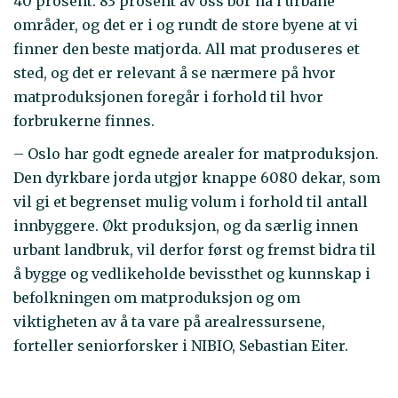
40 prosent. 83 prosent av oss bor nå i urbane
områder, og det er i og rundt de store byene at vi
finner den beste matjorda. All mat produseres et
sted, og det er relevant å se nærmere på hvor
matproduksjonen foregår i forhold til hvor
forbrukerne finnes.
– Oslo har godt egnede arealer for matproduksjon.
Den dyrkbare jorda utgjør knappe 6080 dekar, som
vil gi et begrenset mulig volum i forhold til antall
innbyggere. Økt produksjon, og da særlig innen
urbant landbruk, vil derfor først og fremst bidra til
å bygge og vedlikeholde bevissthet og kunnskap i
befolkningen om matproduksjon og om
viktigheten av å ta vare på arealressursene,
forteller seniorforsker i NIBIO, Sebastian Eiter.