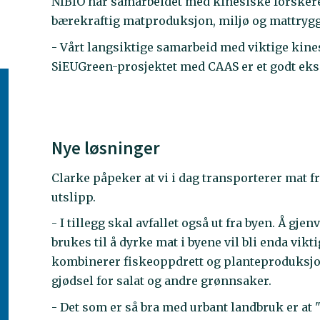
NIBIO har samarbeidet med kinesiske forskere
bærekraftig matproduksjon, miljø og mattrygg
- Vårt langsiktige samarbeid med viktige kines
SiEUGreen-prosjektet med CAAS er et godt ek
Nye løsninger
Clarke påpeker at vi i dag transporterer mat fr
utslipp.
- I tillegg skal avfallet også ut fra byen. Å gj
brukes til å dyrke mat i byene vil bli enda vi
kombinerer fiskeoppdrett og planteproduksjon e
gjødsel for salat og andre grønnsaker.
- Det som er så bra med urbant landbruk er at "