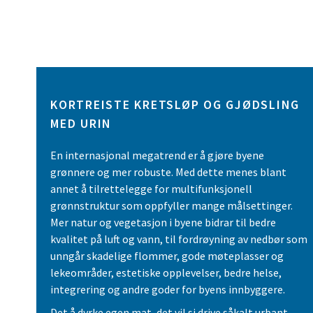
KORTREISTE KRETSLØP OG GJØDSLING
MED URIN
En internasjonal megatrend er å gjøre byene
grønnere og mer robuste. Med dette menes blant
annet å tilrettelegge for multifunksjonell
grønnstruktur som oppfyller mange målsettinger.
Mer natur og vegetasjon i byene bidrar til bedre
kvalitet på luft og vann, til fordrøyning av nedbør som
unngår skadelige flommer, gode møteplasser og
lekeområder, estetiske opplevelser, bedre helse,
integrering og andre goder for byens innbyggere.
Det å dyrke egen mat, det vil si drive såkalt urbant