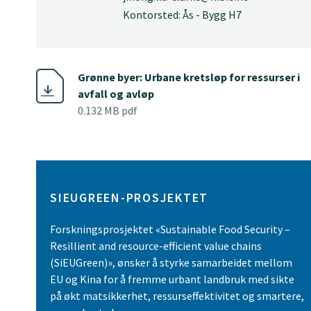
Kontorsted: Ås - Bygg H7
Grønne byer: Urbane kretsløp for ressurser i
avfall og avløp
0.132 MB pdf
SIEUGREEN-PROSJEKTET
Forskningsprosjektet «Sustainable Food Security –
Resillient and resource-efficient value chains
(SiEUGreen)», ønsker å styrke samarbeidet mellom
EU og Kina for å fremme urbant landbruk med sikte
på økt matsikkerhet, ressurseffektivitet og smartere,