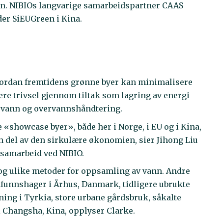
en. NIBIOs langvarige samarbeidspartner CAAS
der SiEUGreen i Kina.
hvordan fremtidens grønne byer kan minimalisere
re trivsel gjennom tiltak som lagring av energi
v vann og overvannshåndtering.
«showcase byer», både her i Norge, i EU og i Kina,
n del av den sirkulære økonomien, sier Jihong Liu
a-samarbeid ved NIBIO.
ak og ulike metoder for oppsamling av vann. Andre
funnshager i Århus, Danmark, tidligere ubrukte
ng i Tyrkia, store urbane gårdsbruk, såkalte
 Changsha, Kina, opplyser Clarke.