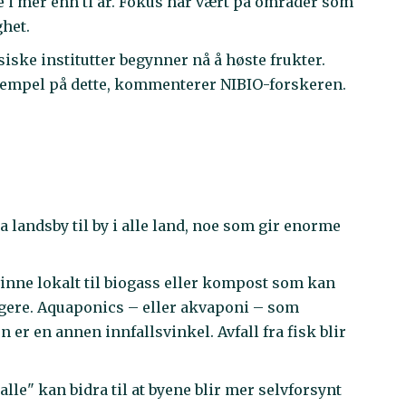
 i mer enn ti år. Fokus har vært på områder som
het.
iske institutter begynner nå å høste frukter.
sempel på dette, kommenterer NIBIO-forskeren.
a landsby til by i alle land, noe som gir enorme
envinne lokalt til biogass eller kompost som kan
ktigere. Aquaponics – eller akvaponi – som
r en annen innfallsvinkel. Avfall fra fisk blir
alle" kan bidra til at byene blir mer selvforsynt