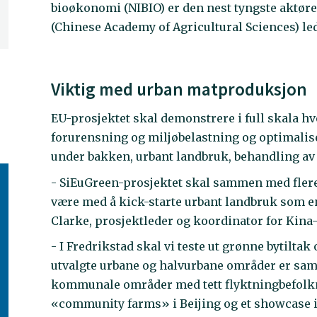
bioøkonomi (NIBIO) er den nest tyngste aktør
(Chinese Academy of Agricultural Sciences) le
Viktig med urban matproduksjon
EU-prosjektet skal demonstrere i full skala 
forurensning og miljøbelastning og optimalise
under bakken, urbant landbruk, behandling a
- SiEuGreen-prosjektet skal sammen med flere 
være med å kick-starte urbant landbruk som e
Clarke, prosjektleder og koordinator for Kin
- I Fredrikstad skal vi teste ut grønne bytilt
utvalgte urbane og halvurbane områder er sam
kommunale områder med tett flyktningbefolkni
«community farms» i Beijing og et showcase i