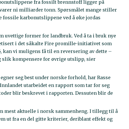
nutslippene fra fossilt brennstoff ligger på
lsvarer ni milliarder tonn. Spørsmålet mange stiller
e fossile karbonutslippene ved å øke jordas
m uvettige former for landbruk. Ved å ta i bruk nye
sert i det såkalte Fire promille-initiativet som
, kan vi muligens få til en reversering av dette –
slik kompensere for øvrige utslipp, sier
m egner seg best under norske forhold, har Rasse
nnlandet utarbeidet en rapport som tar for seg
etoder blir beskrevet i rapporten. Dessuten blir de
m mest aktuelle i norsk sammenheng. I tillegg til å
 ut fra en del gitte kriterier, deriblant effekt og