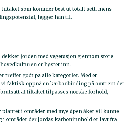
tiltaket som kommer best ut totalt sett, mens
ingspotensial, legger han til.
om dekker jorden med vegetasjon gjennom store
t hovedkulturen er høstet inn.
 treffer godt på alle kategorier. Med et
n vi faktisk oppnå en karbonbinding på omtrent det
forutsatt at tiltaket tilpasses norske forhold,
r plantet i områder med mye åpen åker vil kunne
g i områder der jordas karboninnhold er lavt fra