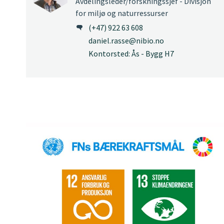
Avdelingsleder/forskningssjef - Divisjon
for miljø og naturressurser
(+47) 922 63 608
daniel.rasse@nibio.no
Kontorsted: Ås - Bygg H7