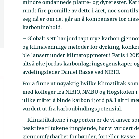
mindre omdannede plante- og dyrerester. Karbo
rundt fire promille av dette i året, noe som ti
seg nå er om det går an å kompensere for diss
karboninnhold.
– Globalt sett har jord tapt mye karbon gjenno
og klimavennlige metoder for dyrking, konkreti
ble lansert under klimatoppmøtet i Paris i 2015
altså øke jordas karbonlagringsegenskaper og 
avdelingsleder Daniel Rasse ved NIBIO.
For å finne ut nøyaktig hvilke klimatiltak so
med kolleger fra NIBIO, NMBU og Høgskolen i I
ulike måter å binde karbon i jord på. I alt ti m
vurdert ut fra karbonbindingspotensial.
– Klimatiltakene i rapporten er de vi anser so
beskrive tiltakene inngående, har vi vurdert dem
gjennomførbarhet for bønder, forteller Rasse.