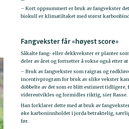
– Kort oppsummert er bruk av fangvekster det 
biokull er klimatiltaket med størst karbonbind
Fangvekster får «høyest score»
Såkalte fang- eller dekkvekster er planter s
deler av året og fortsetter å vokse også etter a
– Bruk av fangvekster som raigras og rødkløver
incentivprogram for bruk av slike vekster ka
dobbelte av det som er blitt estimert tidligere, 
videreutvikles og formidles riktig, sier Rasse.
Han forklarer dette med at bruk av fangvekste
øke karboninnholdet i jorda betraktelig, særli
før.