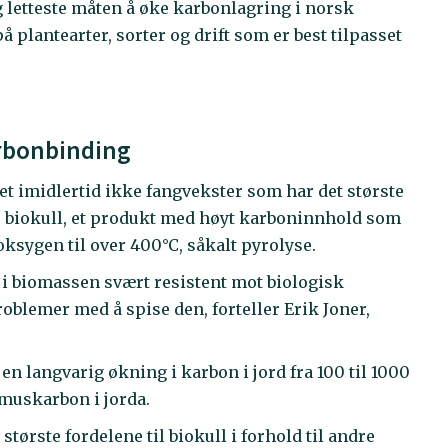
g letteste måten å øke karbonlagring i norsk
plantearter, sorter og drift som er best tilpasset
arbonbinding
et imidlertid ikke fangvekster som har det største
ar biokull, et produkt med høyt karboninnhold som
ksygen til over 400°C, såkalt pyrolyse.
i biomassen svært resistent mot biologisk
problemer med å spise den, forteller Erik Joner,
 en langvarig økning i karbon i jord fra 100 til 1000
humuskarbon i jorda.
største fordelene til biokull i forhold til andre