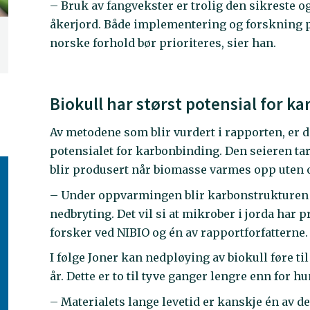
– Bruk av fangvekster er trolig den sikreste o
åkerjord. Både implementering og forskning på 
norske forhold bør prioriteres, sier han.
Biokull har størst potensial for k
Av metodene som blir vurdert i rapporten, er d
potensialet for karbonbinding. Den seieren t
blir produsert når biomasse varmes opp uten o
– Under oppvarmingen blir karbonstrukturen 
nedbryting. Det vil si at mikrober i jorda har 
forsker ved NIBIO og én av rapportforfatterne.
I følge Joner kan nedpløying av biokull føre til
år. Dette er to til tyve ganger lengre enn for 
– Materialets lange levetid er kanskje én av de 