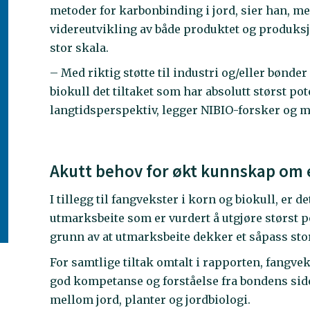
metoder for karbonbinding i jord, sier han, me
videreutvikling av både produktet og produksj
stor skala.
– Med riktig støtte til industri og/eller bønde
biokull det tiltaket som har absolutt størst pot
langtidsperspektiv, legger NIBIO-forsker og m
Akutt behov for økt kunnskap om e
I tillegg til fangvekster i korn og biokull, er 
utmarksbeite som er vurdert å utgjøre størst p
grunn av at utmarksbeite dekker et såpass stor
For samtlige tiltak omtalt i rapporten, fangvek
god kompetanse og forståelse fra bondens side
mellom jord, planter og jordbiologi.