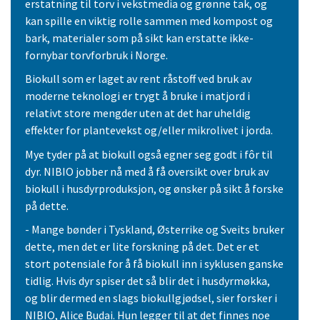
erstatning til torv i vekstmedia og grønne tak, og
kan spille en viktig rolle sammen med kompost og
bark, materialer som på sikt kan erstatte ikke-
fornybar torvforbruk i Norge.
Biokull som er laget av rent råstoff ved bruk av
moderne teknologi er trygt å bruke i matjord i
relativt store mengder uten at det har uheldig
effekter for plantevekst og/eller mikrolivet i jorda.
Mye tyder på at biokull også egner seg godt i fôr til
dyr. NIBIO jobber nå med å få oversikt over bruk av
biokull i husdyrproduksjon, og ønsker på sikt å forske
på dette.
- Mange bønder i Tyskland, Østerrike og Sveits bruker
dette, men det er lite forskning på det. Det er et
stort potensiale for å få biokull inn i syklusen ganske
tidlig. Hvis dyr spiser det så blir det i husdyrmøkka,
og blir dermed en slags biokullgjødsel, sier forsker i
NIBIO, Alice Budai. Hun legger til at det finnes noe