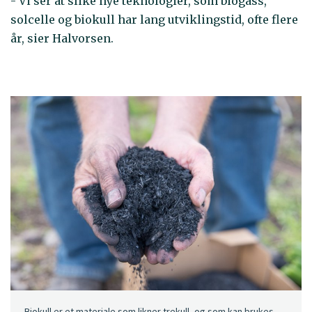
- Vi ser at slike nye teknologier, som biogass,
solcelle og biokull har lang utviklingstid, ofte flere
år, sier Halvorsen.
Biokull er et materiale som likner trekull, og som kan brukes