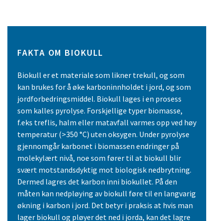
FAKTA OM BIOKULL
Biokull er et materiale som likner trekull, og som
kan brukes for å øke karboninnholdet i jord, og som
jordforbedringsmiddel. Biokull lages i en prosess
som kalles pyrolyse. Forskjellige typer biomasse,
f.eks treflis, halm eller matavfall varmes opp ved høy
temperatur (>350 °C) uten oksygen. Under pyrolyse
gjennomgår karbonet i biomassen endringer på
molekylært nivå, noe som fører til at biokull blir
svært motstandsdyktig mot biologisk nedbrytning.
Dermed lagres det karbon inni biokullet. På den
måten kan nedpløying av biokull føre til en langvarig
økning i karbon i jord. Det betyr i praksis at hvis man
lager biokull og pløyer det ned i jorda, kan det lagre