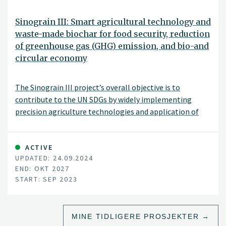
Sinograin III: Smart agricultural technology and
waste-made biochar for food security, reduction
of greenhouse gas (GHG) emission, and bio-and
circular economy
The Sinograin III project’s overall objective is to
contribute to the UN SDGs by widely implementing
precision agriculture technologies and application of
“waste-to-value” biochar products to achieve
sustainable food production with minimized GHG
emission, improve soil fertility and promote green
ACTIVE
UPDATED: 24.09.2024
growth/zero waste in modern agriculture in China.
END: OKT 2027
START: SEP 2023
MINE TIDLIGERE PROSJEKTER