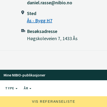
daniel.rasse@nibio.no
Sted
Ås - Bygg H7
Besøksadresse
Høgskoleveien 7, 1433 Ås
Mine NIBIO-publikasjoner
TYPE
ÅR
VIS REFERANSELISTE