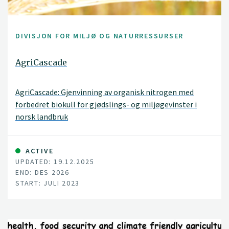
DIVISJON FOR MILJØ OG NATURRESSURSER
AgriCascade
AgriCascade: Gjenvinning av organisk nitrogen med
forbedret biokull for gjødslings- og miljøgevinster i
norsk landbruk
ACTIVE
UPDATED: 19.12.2025
END: DES 2026
START: JULI 2023