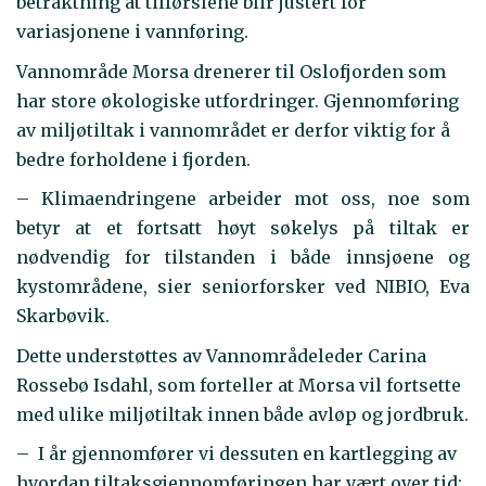
betraktning at tilførslene blir justert for
variasjonene i vannføring.
Vannområde Morsa drenerer til Oslofjorden som
har store økologiske utfordringer. Gjennomføring
av miljøtiltak i vannområdet er derfor viktig for å
bedre forholdene i fjorden.
– Klimaendringene arbeider mot oss, noe som
betyr at et fortsatt høyt søkelys på tiltak er
nødvendig for tilstanden i både innsjøene og
kystområdene, sier seniorforsker ved NIBIO, Eva
Skarbøvik.
Dette understøttes av Vannområdeleder Carina
Rossebø Isdahl, som forteller at Morsa vil fortsette
med ulike miljøtiltak innen både avløp og jordbruk.
– I år gjennomfører vi dessuten en kartlegging av
hvordan tiltaksgjennomføringen har vært over tid;