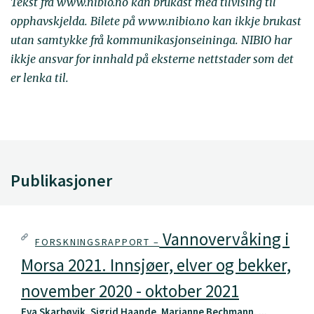
Tekst frå www.nibio.no kan brukast med tilvising til
opphavskjelda. Bilete på www.nibio.no kan ikkje brukast
utan samtykke frå kommunikasjonseininga. NIBIO har
ikkje ansvar for innhald på eksterne nettstader som det
er lenka til.
Publikasjoner
Vannovervåking i
FORSKNINGSRAPPORT –
Morsa 2021. Innsjøer, elver og bekker,
november 2020 - oktober 2021
Eva Skarbøvik, Sigrid Haande, Marianne Bechmann, ...