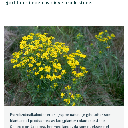
gjort funn i noen av disse produktene.
Pyrrolizidinalkaloider er en gruppe naturlige giftstoffer som
blant annet produseres av korgplanter i planteslektene
Senecio og Jacobea, her med landøyda som et eksempel.