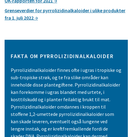
OK-rapporten for 2021
Grenseverdier for pyrrolizidinalkaloider i ulike produkter
fra 1. juli 2022
FAKTA OM PYRROLIZIDINALKALOIDER
Pyrrolizidinalkaloider finnes ofte i ugras i tropiske og
sub-tropiske strøk, og te fra slike områder kan
inneholde disse plantegiftene. Pyrrolizidinalkaloider
kan forekomme i ugras blandet med urtete, i
kosttilskudd og i planter feilaktig brukt til mat.
Pyrrolizidinalkaloider omdannes i kroppen til
stoffene 1,2-umettede pyrrolizidinalkaloider som
kan skade leveren, eventuelt også lungene ved
lengre inntak, og er kreftfremkallende fordi de
skader DNA. Pyrrolizidinalkaloider kan dermed