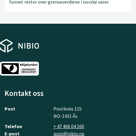
funnet rester over grenseverdiene i norske varer.
Kontakt oss
Post
Postboks 115
NO-1431 Ås
Telefon
+ 47 406 04 100
E-post
post@nibio.no