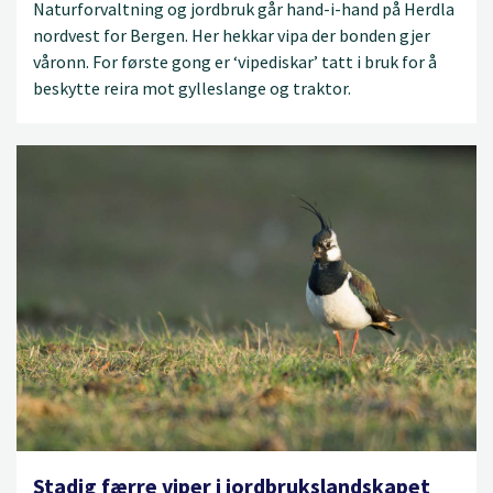
Naturforvaltning og jordbruk går hand-i-hand på Herdla
nordvest for Bergen. Her hekkar vipa der bonden gjer
våronn. For første gong er ‘vipediskar’ tatt i bruk for å
beskytte reira mot gylleslange og traktor.
Stadig færre viper i jordbrukslandskapet