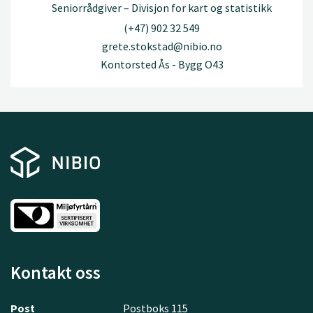
Seniorrådgiver – Divisjon for kart og statistikk
(+47) 902 32 549
grete.stokstad@nibio.no
Kontorsted Ås - Bygg O43
Kontakt oss
Post
Postboks 115