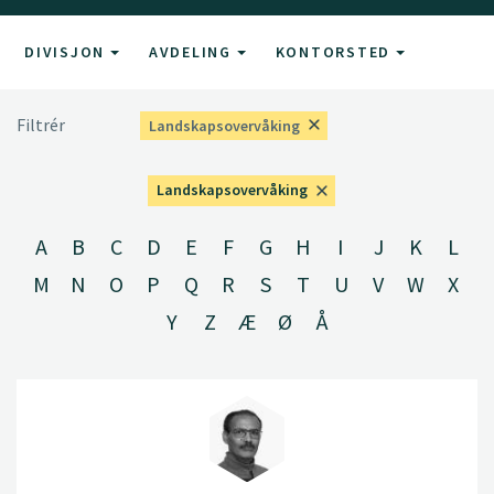
DIVISJON
AVDELING
KONTORSTED
Filtrér
Landskapsovervåking
Landskapsovervåking
A
B
C
D
E
F
G
H
I
J
K
L
M
N
O
P
Q
R
S
T
U
V
W
X
Y
Z
Æ
Ø
Å