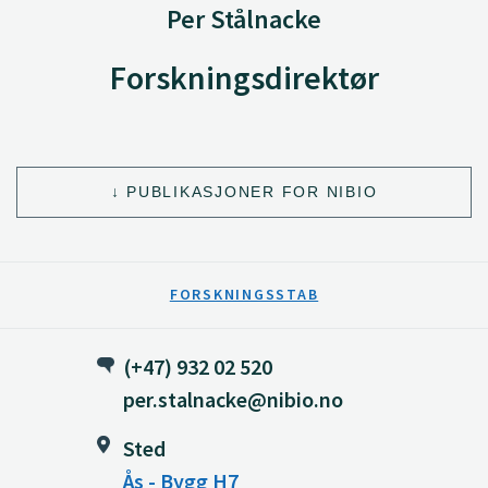
Per Stålnacke
Forskningsdirektør
PUBLIKASJONER FOR NIBIO
FORSKNINGSSTAB
(+47) 932 02 520
per.stalnacke@nibio.no
Sted
Ås - Bygg H7