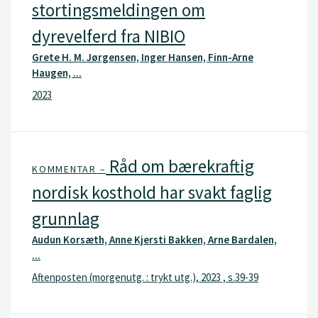
stortingsmeldingen om
dyrevelferd fra NIBIO
Grete H. M. Jørgensen, Inger Hansen, Finn-Arne
Haugen, ...
2023
Råd om bærekraftig
KOMMENTAR –
nordisk kosthold har svakt faglig
grunnlag
Audun Korsæth, Anne Kjersti Bakken, Arne Bardalen,
...
Aftenposten (morgenutg. : trykt utg.), 2023 , s.39-39