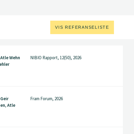
VIS REFERANSELISTE
, Atle Wehn
NIBIO Rapport, 12(50), 2026
æhler
 Geir
Fram Forum, 2026
en, Atle