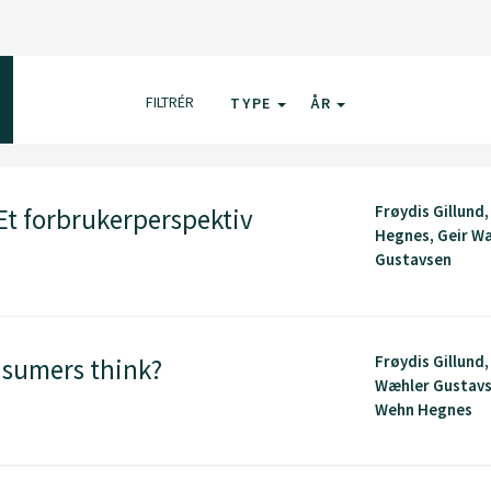
FILTRÉR
TYPE
ÅR
Frøydis Gillund
 Et forbrukerperspektiv
Hegnes, Geir W
Gustavsen
Frøydis Gillund,
nsumers think?
Wæhler Gustavs
Wehn Hegnes