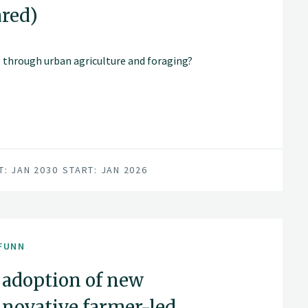
ared)
 through urban agriculture and foraging?
T: JAN 2030
START: JAN 2026
FUNN
 adoption of new
nnovative farmer-led