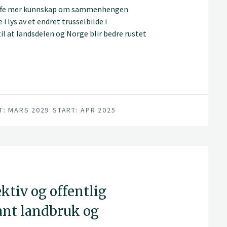
kaffe mer kunnskap om sammenhengen
 lys av et endret trusselbilde i
l at landsdelen og Norge blir bedre rustet
som kan oppstå.
T: MARS 2029
START: APR 2025
ektiv og offentlig
nt landbruk og