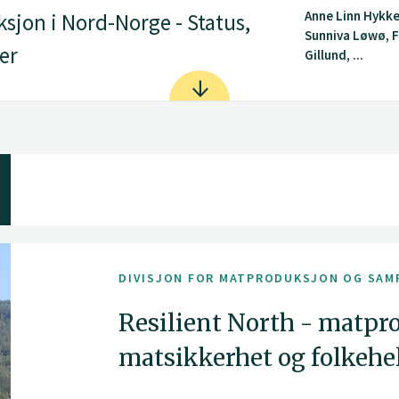
Anne Linn Hykk
jon i Nord-Norge - Status,
Sunniva Løwø, 
er
Gillund, ...
DIVISJON FOR MATPRODUKSJON OG SAM
Resilient North - matpr
matsikkerhet og folkehe