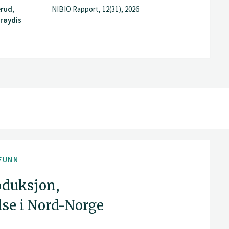
erud,
NIBIO Rapport, 12(31), 2026
Frøydis
FUNN
oduksjon,
lse i Nord-Norge