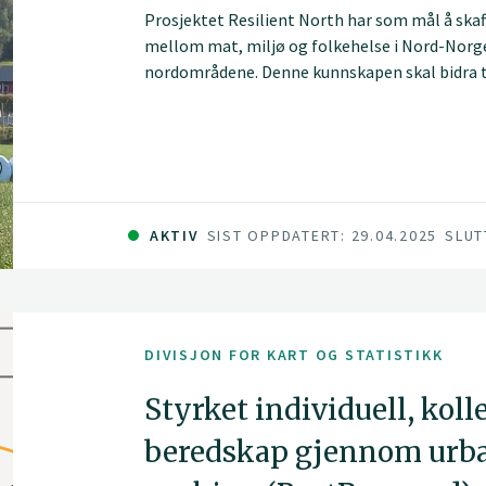
Prosjektet Resilient North har som mål å s
mellom mat, miljø og folkehelse i Nord-Norge i
nordområdene. Denne kunnskapen skal bidra ti
til å håndtere ulike situasjoner og endringer 
AKTIV
SIST OPPDATERT: 29.04.2025
SLUT
DIVISJON FOR KART OG STATISTIKK
Styrket individuell, koll
beredskap gjennom urba