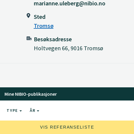
marianne.uleberg@nibio.no
Sted
Tromsø
Besøksadresse
Holtvegen 66, 9016 Tromsø
Mine NIBIO-publikasjoner
TYPE
ÅR
VIS REFERANSELISTE