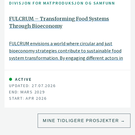
DIVISJON FOR MATPRODUKSJON OG SAMFUNN
FULCRUM – Transforming Food Systems
Through Bioeconomy
FULCRUM envisions a world where circular and just
bioeconomy strategies contribute to sustainable food
system transformation. By engaging different actors in
co-designing bioeconomy strategies in five different
regions across Europe, FULCRUM connects bottom-up
innovation with actionable and scalable policy
ACTIVE
UPDATED: 27.07.2026
recommendations for living and vibrant land and
END: MARS 2029
seascapes.
START: APR 2026
MINE TIDLIGERE PROSJEKTER