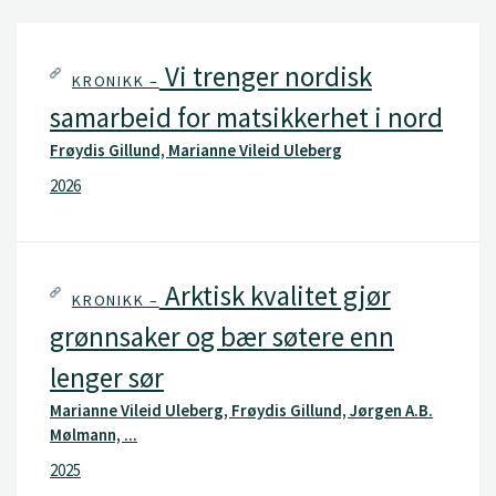
Vi trenger nordisk
KRONIKK –
samarbeid for matsikkerhet i nord
Frøydis Gillund, Marianne Vileid Uleberg
2026
Arktisk kvalitet gjør
KRONIKK –
grønnsaker og bær søtere enn
lenger sør
Marianne Vileid Uleberg, Frøydis Gillund, Jørgen A.B.
Mølmann, ...
2025