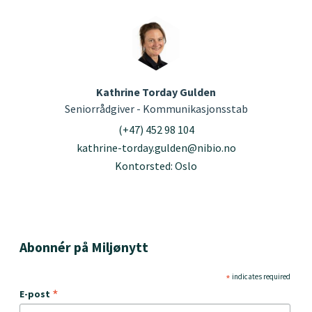
Kathrine Torday Gulden
Seniorrådgiver - Kommunikasjonsstab
(+47) 452 98 104
kathrine-torday.gulden@nibio.no
Kontorsted: Oslo
Abonnér på Miljønytt
*
indicates required
*
E-post