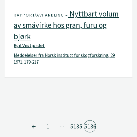
Nyttbart volum
RAPPORT/AVHANDLING –
av småvirke hos gran, furu og
bjørk
Egil Vestjordet
Meddelelser fra Norsk institutt for skogforskning, 29
1971. 179-217
1
5135
5136
…