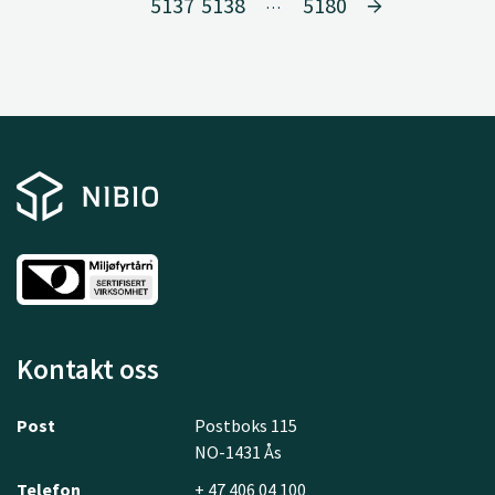
5137
5138
5180
…
Kontakt oss
Post
Postboks 115
NO-1431 Ås
Telefon
+ 47 406 04 100