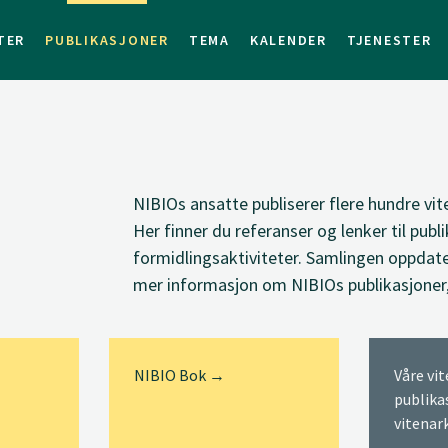
TER
PUBLIKASJONER
TEMA
KALENDER
TJENESTER
NIBIOs ansatte
publiserer
flere hundre vit
Her finner du
referanser og lenker til
publi
formidlingsaktiviteter. Samlingen oppdate
mer informasjon om NIBIOs publikasjoner
NIBIO Bok →
Våre vi
publika
vitenar