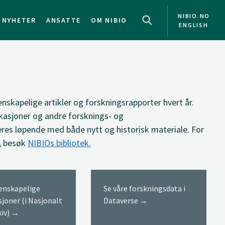
NIBIO.NO
NYHETER
ANSATTE
OM NIBIO
ENGLISH
NO
EN
enskapelige artikler og forskningsrapporter hvert år.
kasjoner og andre forsknings- og
res løpende med både nytt og historisk materiale. For
, besøk
NIBIOs bibliotek.
tenskapelige
Se våre forskningsdata i
sjoner (i Nasjonalt
Dataverse →
kiv) →