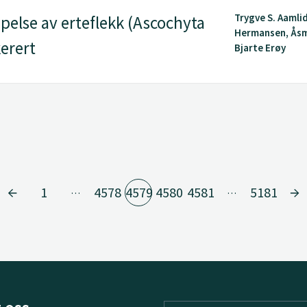
Trygve S. Aamlid
else av erteflekk (Ascochyta
Hermansen, Ås
kerert
Bjarte Erøy
1
4578
4579
4580
4581
5181
…
…