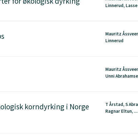
er for økologisk dyrking
Linnerud, Lasse
Mauritz Åssvee
bs
Linnerud
Mauritz Åssveen,
Unni Abrahamsen
T Årstad, S Abr
kologisk korndyrking i Norge
Ragnar Eltun, ...