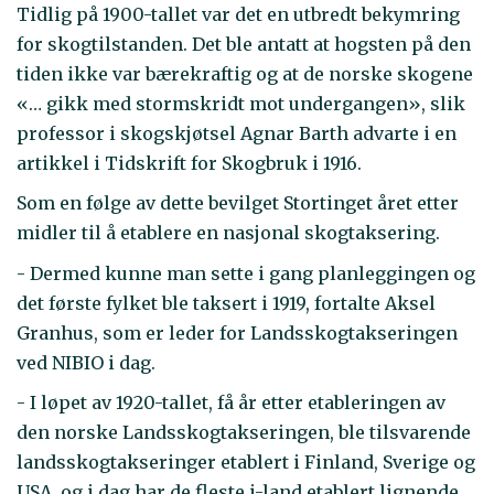
Tidlig på 1900-tallet var det en utbredt bekymring
for skogtilstanden. Det ble antatt at hogsten på den
tiden ikke var bærekraftig og at de norske skogene
«… gikk med stormskridt mot undergangen», slik
professor i skogskjøtsel Agnar Barth advarte i en
artikkel i Tidskrift for Skogbruk i 1916.
Som en følge av dette bevilget Stortinget året etter
midler til å etablere en nasjonal skogtaksering.
- Dermed kunne man sette i gang planleggingen og
det første fylket ble taksert i 1919, fortalte Aksel
Granhus, som er leder for Landsskogtakseringen
ved NIBIO i dag.
- I løpet av 1920-tallet, få år etter etableringen av
den norske Landsskogtakseringen, ble tilsvarende
landsskogtakseringer etablert i Finland, Sverige og
USA, og i dag har de fleste i-land etablert lignende