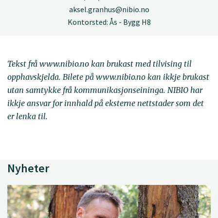
aksel.granhus@nibio.no
Kontorsted: Ås - Bygg H8
Tekst frå www.nibio.no kan brukast med tilvising til
opphavskjelda. Bilete på www.nibio.no kan ikkje brukast
utan samtykke frå kommunikasjonseininga. NIBIO har
ikkje ansvar for innhald på eksterne nettstader som det
er lenka til.
Nyheter