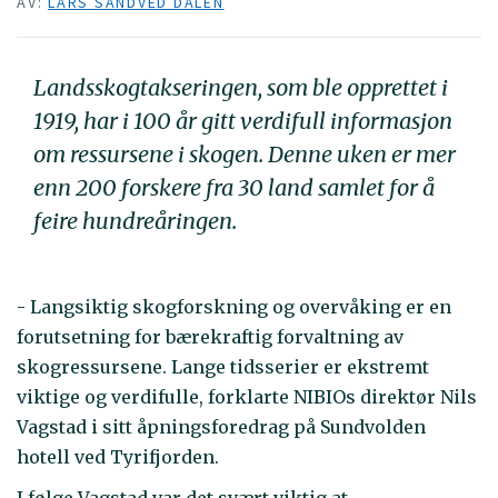
AV:
LARS SANDVED DALEN
Landsskogtakseringen, som ble opprettet i
1919, har i 100 år gitt verdifull informasjon
om ressursene i skogen. Denne uken er mer
enn 200 forskere fra 30 land samlet for å
feire hundreåringen.
- Langsiktig skogforskning og overvåking er en
forutsetning for bærekraftig forvaltning av
skogressursene. Lange tidsserier er ekstremt
viktige og verdifulle, forklarte NIBIOs direktør Nils
Vagstad i sitt åpningsforedrag på Sundvolden
hotell ved Tyrifjorden.
I følge Vagstad var det svært viktig at