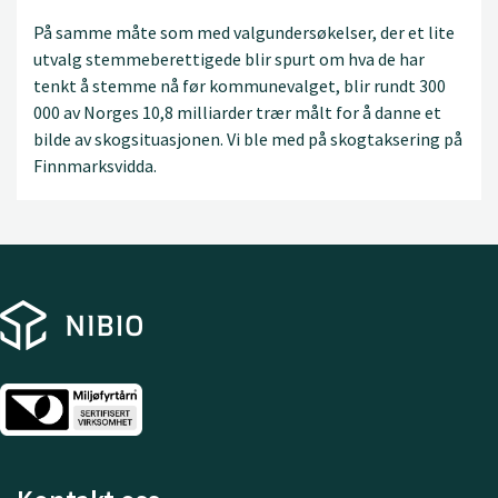
På samme måte som med valgundersøkelser, der et lite
utvalg stemmeberettigede blir spurt om hva de har
tenkt å stemme nå før kommunevalget, blir rundt 300
000 av Norges 10,8 milliarder trær målt for å danne et
bilde av skogsituasjonen. Vi ble med på skogtaksering på
Finnmarksvidda.