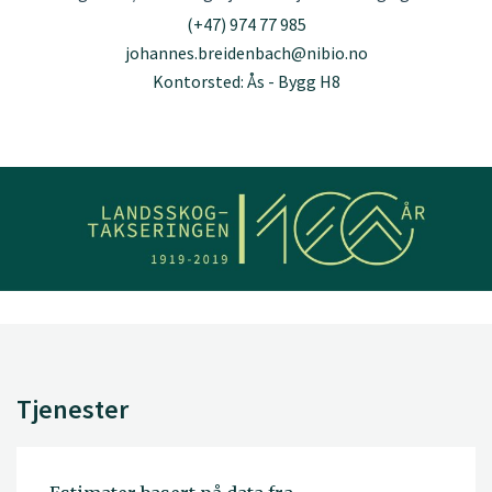
(+47) 974 77 985
johannes.breidenbach@nibio.no
Kontorsted: Ås - Bygg H8
Tjenester