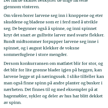
Det harde skallet beskytter de unge larvene
gjennom vinteren.
Om våren borer larvene seg inn i knoppene og eter
skuddene og bladene som er i ferd med å utvikle
seg. De begynner også å spinne, og inni spinnet
kryr det snart av gulhvite larver med svarte flekker.
Rundt midtsommer forpupper larvene seg inne i
spinnet, og i august klekker de voksne
sommerfuglene i store mengder.
Dersom konkurransen om matfatet blir for stor, og
det blir for lite grønne blader igjen på heggen, kan
larvene legge ut på næringssøk. I slike tilfeller kan
man også finne spinn på andre planter og busker i
nærheten. Det finnes til og med eksempler på at
hagemøbler, sykler og deler av hus har blitt dekket
av spinn.