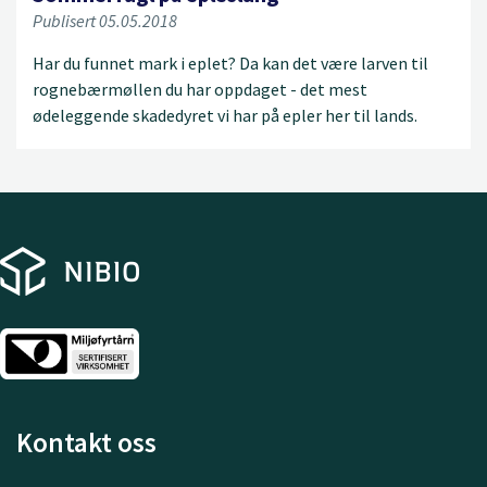
Publisert 05.05.2018
Har du funnet mark i eplet? Da kan det være larven til
rognebærmøllen du har oppdaget - det mest
ødeleggende skadedyret vi har på epler her til lands.
Kontakt oss