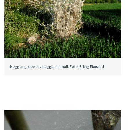
Hegg angrepet av heggspinnmøll. Foto. Erling Fløistad