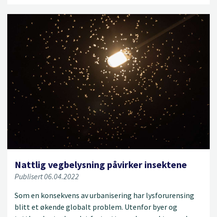
Nattlig vegbelysning påvirker insektene
Publisert 06.04.2022
Som en konsekvens av urbanisering har lysforurensing
blitt et økende globalt problem. Utenfor byer og