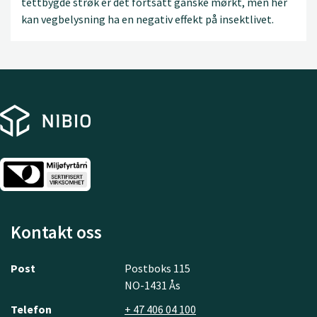
tettbygde strøk er det fortsatt ganske mørkt, men her
kan vegbelysning ha en negativ effekt på insektlivet.
Kontakt oss
Post
Postboks 115
NO-1431 Ås
Telefon
+ 47 406 04 100