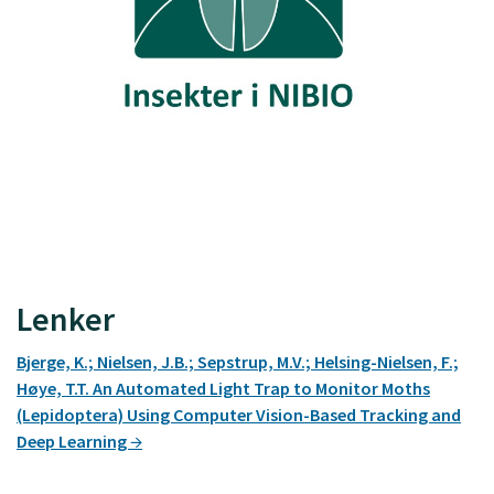
Lenker
Bjerge, K.; Nielsen, J.B.; Sepstrup, M.V.; Helsing-Nielsen, F.;
Høye, T.T. An Automated Light Trap to Monitor Moths
(Lepidoptera) Using Computer Vision-Based Tracking and
Deep Learning