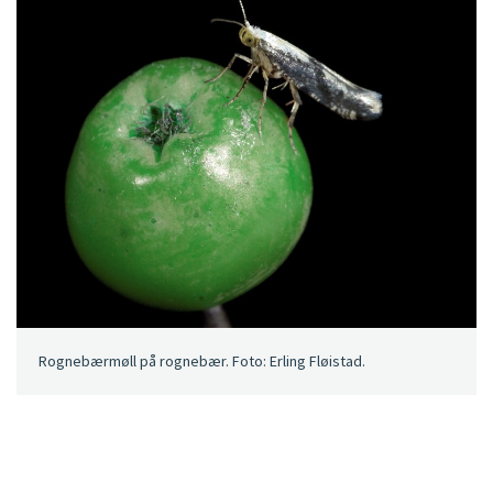
Rognebærmøll på rognebær. Foto: Erling Fløistad.