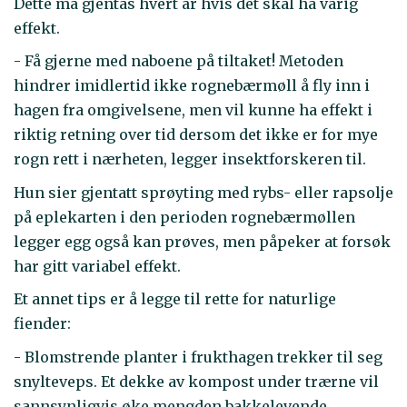
Dette må gjentas hvert år hvis det skal ha varig
effekt.
- Få gjerne med naboene på tiltaket! Metoden
hindrer imidlertid ikke rognebærmøll å fly inn i
hagen fra omgivelsene, men vil kunne ha effekt i
riktig retning over tid dersom det ikke er for mye
rogn rett i nærheten, legger insektforskeren til.
Hun sier gjentatt sprøyting med rybs- eller rapsolje
på eplekarten i den perioden rognebærmøllen
legger egg også kan prøves, men påpeker at forsøk
har gitt variabel effekt.
Et annet tips er å legge til rette for naturlige
fiender:
- Blomstrende planter i frukthagen trekker til seg
snylteveps. Et dekke av kompost under trærne vil
sannsynligvis øke mengden bakkelevende