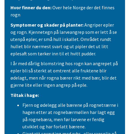
Hvor finner du den:
Over hele Norge der det finnes
rogn
Symptomer og skader på planter:
Angriper epler
og rogn. Kjennetegn på larveangrep som er lett å se
utenpå epler, er små hull i skallet. Området rundt
hullet blir nærmest svart og ut pipler det ut litt
eplesaft som tørker inn til et hvitt pudder.
I år med dårlig blomstring hos rogn kan angrepet på
epler bli så sterkt at omtrent alle fruktene blir
ødelagt, men når rogna bærer rikt med bær, blir det
gjerne lite eller ingen angrep på eple.
Tiltak i hage:
Fjern og ødelegg alle bærene på rognetrærne i
hagen etter at rognebærmøllen har lagt egg
på rognebæra, men før larvene er ferdig
utviklet og har forlatt bærene.
Gjentatt sprøyting med rybs- eller rapsolje på