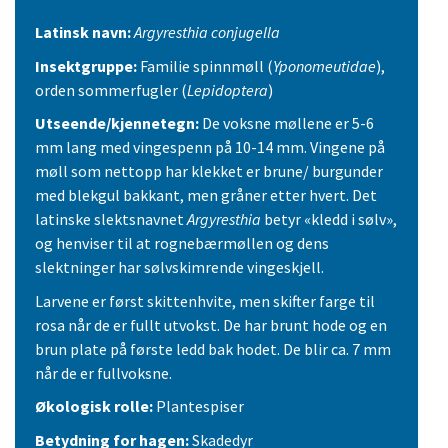
Latinsk navn:
Argyresthia conjugella
Insektgruppe:
Familie spinnmøll (
Yponomeutidae
),
orden sommerfugler (
Lepidoptera
)
Utseende/kjennetegn:
De voksne møllene er 5-6
mm lang med vingespenn på 10-14 mm. Vingene på
møll som nettopp har klekket er brune/ burgunder
med blekgul bakkant, men gråner etter hvert. Det
latinske slektsnavnet
Argyresthia
betyr «kledd i sølv»,
og henviser til at rognebærmøllen og dens
slektninger har sølvskimrende vingeskjell.
Larvene er først skittenhvite, men skifter farge til
rosa når de er fullt utvokst. De har brunt hode og en
brun plate på første ledd bak hodet. De blir ca. 7 mm
når de er fullvoksne.
Økologisk rolle:
Plantespiser
Betydning for hagen:
Skadedyr