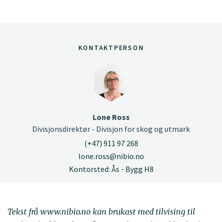
KONTAKTPERSON
Lone Ross
Divisjonsdirektør - Divisjon for skog og utmark
(+47) 911 97 268
lone.ross@nibio.no
Kontorsted: Ås - Bygg H8
Tekst frå www.nibio.no kan brukast med tilvising til