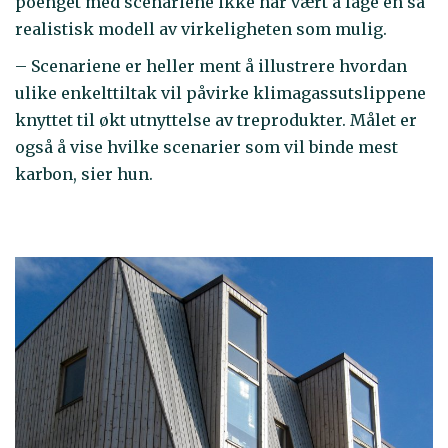
poenget med scenariene ikke har vært å lage en så
realistisk modell av virkeligheten som mulig.
– Scenariene er heller ment å illustrere hvordan
ulike enkelttiltak vil påvirke klimagassutslippene
knyttet til økt utnyttelse av treprodukter. Målet er
også å vise hvilke scenarier som vil binde mest
karbon, sier hun.