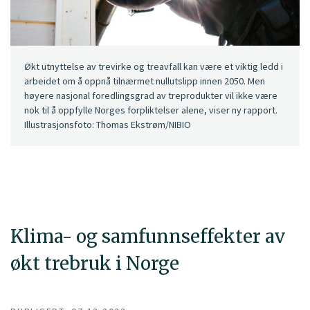
Økt utnyttelse av trevirke og treavfall kan være et viktig ledd i
arbeidet om å oppnå tilnærmet nullutslipp innen 2050. Men
høyere nasjonal foredlingsgrad av treprodukter vil ikke være
nok til å oppfylle Norges forpliktelser alene, viser ny rapport.
Illustrasjonsfoto: Thomas Ekstrøm/NIBIO
Klima- og samfunnseffekter av
økt trebruk i Norge