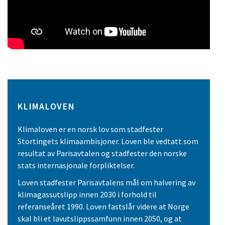
KLIMALOVEN
Klimaloven er en norsk lov som stadfester
Stortingets klimaambisjoner. Loven ble vedtatt som
resultat av Parisavtalen og stadfester den norske
stats internasjonale forpliktelser.
Loven stadfester Parisavtalens mål om halvering av
klimagassutslipp innen 2030 i forhold til
referanseåret 1990. Loven fastslår videre at Norge
skal bli et lavutslippssamfunn innen 2050, og at