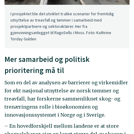
I prosjektet ble det utviklet ti ulike scenarier for fremtidig
utnyttelse av treavfall og tømmer i samarbeid med
prosjektpartnere og sektoraktører. Her fra
gjenvinningsanlegget til RagnSells i Moss. Foto: Kathrine
Torday Gulden
Mer samarbeid og politisk
prioritering må til
Som en del av analysen av barrierer og virkemidler
for økt nasjonal utnyttelse av norsk tømmer og
treavfall, har forskerne sammenliknet skog- og
trenæringens rolle i bioøkonomien og
innovasjonssystemet i Norge og i Sverige.
– En hovedforskjell mellom landene er at store
skogselskaper eier en langt større del av skogen i