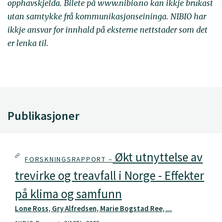
opphavskjelda. Bilete på www.nibio.no kan ikkje brukast
utan samtykke frå kommunikasjonseininga. NIBIO har
ikkje ansvar for innhald på eksterne nettstader som det
er lenka til.
Publikasjoner
Økt utnyttelse av
FORSKNINGSRAPPORT –
trevirke og treavfall i Norge - Effekter
på klima og samfunn
Lone Ross, Gry Alfredsen, Marie Bogstad Ree, ...