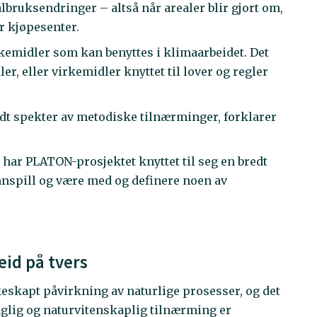
bruksendringer – altså når arealer blir gjort om,
r kjøpesenter.
rkemidler som kan benyttes i klimaarbeidet. Det
, eller virkemidler knyttet til lover og regler
redt spekter av metodiske tilnærminger, forklarer
er har PLATON-prosjektet knyttet til seg en bredt
nspill og være med og definere noen av
id på tvers
eskapt påvirkning av naturlige prosesser, og det
aglig og naturvitenskaplig tilnærming er