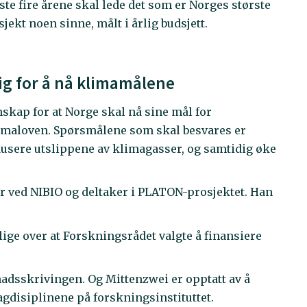
te fire årene skal lede det som er Norges største
kt noen sinne, målt i årlig budsjett.
ig for å nå klimamålene
skap for at Norge skal nå sine mål for
limaloven. Spørsmålene som skal besvares er
dusere utslippene av klimagasser, og samtidig øke
 ved NIBIO og deltaker i PLATON-prosjektet. Han
emlige over at Forskningsrådet valgte å finansiere
nadsskrivingen. Og Mittenzwei er opptatt av å
fagdisiplinene på forskningsinstituttet.