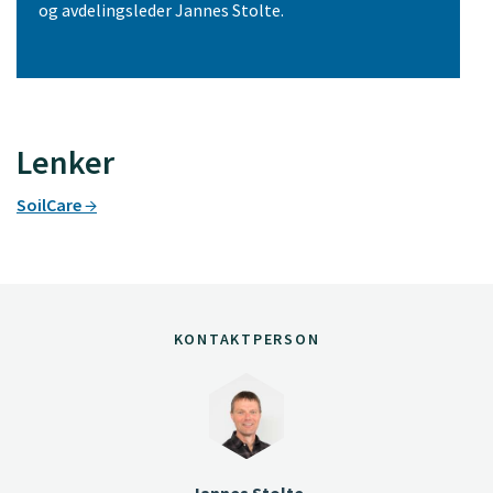
og avdelingsleder Jannes Stolte.
Lenker
SoilCare
KONTAKTPERSON
Jannes Stolte