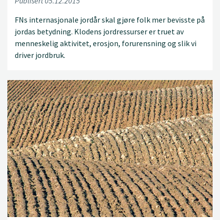
Publisert 05.12.2015
FNs internasjonale jordår skal gjøre folk mer bevisste på
jordas betydning. Klodens jordressurser er truet av
menneskelig aktivitet, erosjon, forurensning og slik vi
driver jordbruk.