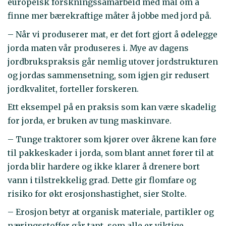
europeisk forskningssamarbeid med mål om å
finne mer bærekraftige måter å jobbe med jord på.
– Når vi produserer mat, er det fort gjort å ødelegge
jorda maten vår produseres i. Mye av dagens
jordbrukspraksis går nemlig utover jordstrukturen
og jordas sammensetning, som igjen gir redusert
jordkvalitet, forteller forskeren.
Ett eksempel på en praksis som kan være skadelig
for jorda, er bruken av tung maskinvare.
– Tunge traktorer som kjører over åkrene kan føre
til pakkeskader i jorda, som blant annet fører til at
jorda blir hardere og ikke klarer å drenere bort
vann i tilstrekkelig grad. Dette gir flomfare og
risiko for økt erosjonshastighet, sier Stolte.
– Erosjon betyr at organisk materiale, partikler og
næringsstoffer går tapt, som alle er viktige