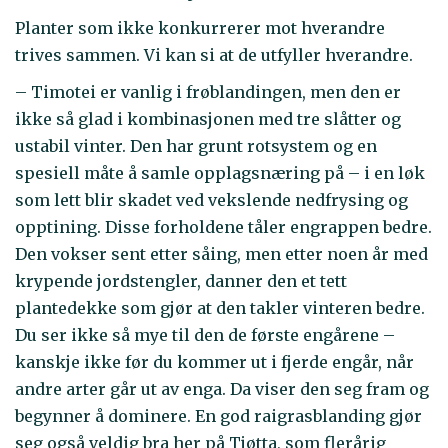
Planter som ikke konkurrerer mot hverandre
trives sammen. Vi kan si at de utfyller hverandre.
– Timotei er vanlig i frøblandingen, men den er
ikke så glad i kombinasjonen med tre slåtter og
ustabil vinter. Den har grunt rotsystem og en
spesiell måte å samle opplagsnæring på – i en løk
som lett blir skadet ved vekslende nedfrysing og
opptining. Disse forholdene tåler engrappen bedre.
Den vokser sent etter såing, men etter noen år med
krypende jordstengler, danner den et tett
plantedekke som gjør at den takler vinteren bedre.
Du ser ikke så mye til den de første engårene –
kanskje ikke før du kommer ut i fjerde engår, når
andre arter går ut av enga. Da viser den seg fram og
begynner å dominere. En god raigrasblanding gjør
seg også veldig bra her på Tjøtta, som flerårig