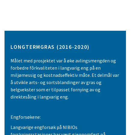
LONGTERMGRAS (2016-2020)
Målet med prosjektet var å øke avlingsmengden og
forbedre fôrkvaliteten i langvarig eng på en
miljømessig og kostnadseffektiv måte. Et delmål var
å utvikle arts- og sortsblandinger av gras og
belgvekster som er tilpasset fornying av og
direktesåing i langvarig eng.
Engforsøkene:
Langvarige engforsøk på NIBIOs
forskningsstasjoner har vært gjennomført på