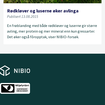
Rødkløver og luserne øker avlinga
Publisert 13.08.2015
En frøblanding med både rødkløver og luserne gir større
avling, mer protein og mer mineral enn kun gressarter.
Det øker også fôropptak, viser NIBIO-forsøk.