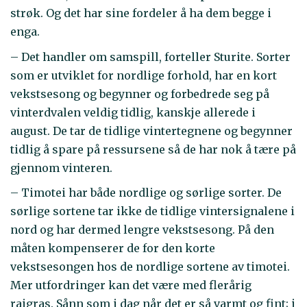
strøk. Og det har sine fordeler å ha dem begge i
enga.
– Det handler om samspill, forteller Sturite. Sorter
som er utviklet for nordlige forhold, har en kort
vekstsesong og begynner og forbedrede seg på
vinterdvalen veldig tidlig, kanskje allerede i
august. De tar de tidlige vintertegnene og begynner
tidlig å spare på ressursene så de har nok å tære på
gjennom vinteren.
– Timotei har både nordlige og sørlige sorter. De
sørlige sortene tar ikke de tidlige vintersignalene i
nord og har dermed lengre vekstsesong. På den
måten kompenserer de for den korte
vekstsesongen hos de nordlige sortene av timotei.
Mer utfordringer kan det være med flerårig
raigras. Sånn som i dag når det er så varmt og fint; i