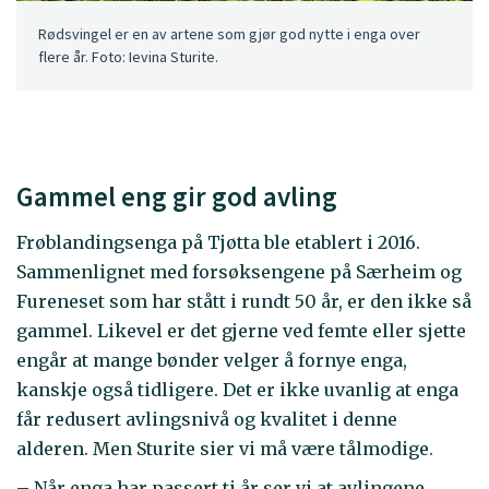
Rødsvingel er en av artene som gjør god nytte i enga over
flere år. Foto: Ievina Sturite.
Gammel eng gir god avling
Frøblandingsenga på Tjøtta ble etablert i 2016.
Sammenlignet med forsøksengene på Særheim og
Fureneset som har stått i rundt 50 år, er den ikke så
gammel. Likevel er det gjerne ved femte eller sjette
engår at mange bønder velger å fornye enga,
kanskje også tidligere. Det er ikke uvanlig at enga
får redusert avlingsnivå og kvalitet i denne
alderen. Men Sturite sier vi må være tålmodige.
– Når enga har passert ti år ser vi at avlingene