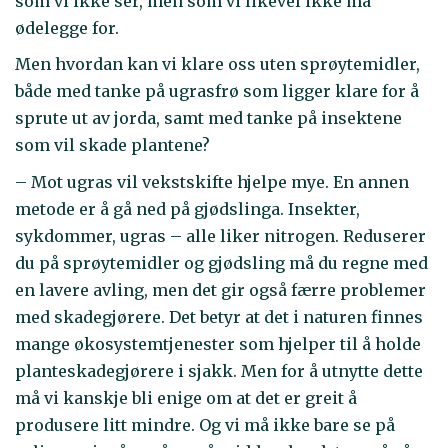
som vi ikke ser, men som vi likevel ikke må
ødelegge for.
Men hvordan kan vi klare oss uten sprøytemidler,
både med tanke på ugrasfrø som ligger klare for å
sprute ut av jorda, samt med tanke på insektene
som vil skade plantene?
– Mot ugras vil vekstskifte hjelpe mye. En annen
metode er å gå ned på gjødslinga. Insekter,
sykdommer, ugras – alle liker nitrogen. Reduserer
du på sprøytemidler og gjødsling må du regne med
en lavere avling, men det gir også færre problemer
med skadegjørere. Det betyr at det i naturen finnes
mange økosystemtjenester som hjelper til å holde
planteskadegjørere i sjakk. Men for å utnytte dette
må vi kanskje bli enige om at det er greit å
produsere litt mindre. Og vi må ikke bare se på