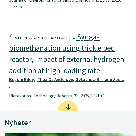
118355
Syngas
VITENSKAPELIG ARTIKKEL –
biomethanation using trickle bed
reactor, impact of external hydrogen
addition at high loading rate
Begüm Bilgiç, Thea Os Andersen, Getachew Birhanu Abera,
...
Bioresource Technology Reports, 31, 2025, 102197
Nyheter