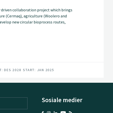
 driven collaboration project which brings
ure (Cermaq), agriculture (Woolero and
evelop new circular bioprocess routes,
 fungal fermentation, for efficient
into products for fish & animal feed and
T: DES 2028
START: JAN 2025
Sosiale medier