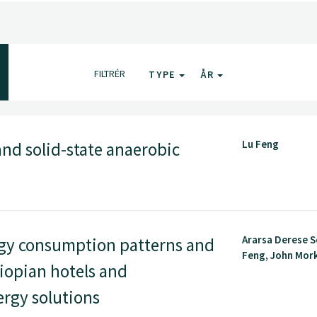
FILTRÉR
TYPE
ÅR
Lu Feng
d solid-state anaerobic
Ararsa Derese S
gy consumption patterns and
Feng, John Morke
iopian hotels and
ergy solutions