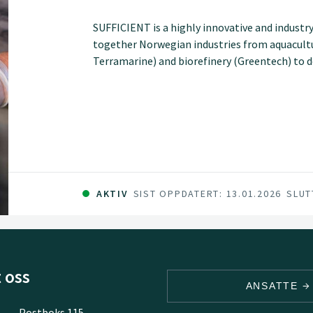
SUFFICIENT is a highly innovative and industry
together Norwegian industries from aquacult
Terramarine) and biorefinery (Greentech) to d
comprising anaerobic digestion, hydrolysis and
conversion of selectively processed biowastes 
biostimulant fertilizers.
AKTIV
SIST OPPDATERT: 13.01.2026
SLUT
 oss
ANSATTE
Postboks 115