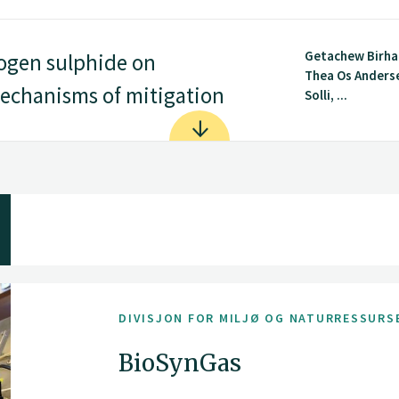
Getachew Birha
ogen sulphide on
Thea Os Anderse
echanisms of mitigation
Solli, ...
DIVISJON FOR MILJØ OG NATURRESSURS
BioSynGas