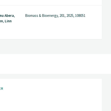
nu Abera,
Biomass & Bioenergy, 201, 2025, 108051
n, Linn
ER