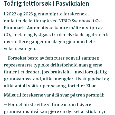
Toårig feltforsøk i Pasvikdalen
I 2022 og 2023 gjennomførte forskerne et
omfattende feltforsøk ved NIBIO Svanhovd i Øst-
Finnmark. Automatiske kamre målte utslipp av
CO₂, metan og lystgass fra den dyrkede og drenerte
myren flere ganger om dagen gjennom hele
vekstsesongen.
– Forsøket besto av fem ruter som til sammen
representerte typiske driftsforhold man gjerne
finner i et drenert jordbruksfelt – med forskjellig
grunnvannsstand, ulike mengder tilsatt gjødsel og
ulikt antall slåtter per sesong, forteller Zhao.
Målet til forskerne var å få svar på tre spørsmål:
– For det første ville vi finne ut om høyere
grunnvannsnivå kan gjøre en dyrket arktisk myr