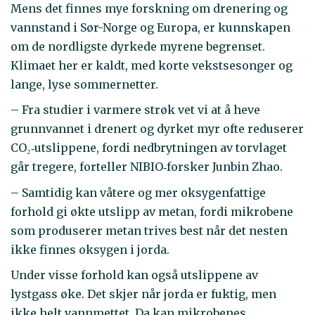
Mens det finnes mye forskning om drenering og
vannstand i Sør-Norge og Europa, er kunnskapen
om de nordligste dyrkede myrene begrenset.
Klimaet her er kaldt, med korte vekstsesonger og
lange, lyse sommernetter.
– Fra studier i varmere strøk vet vi at å heve
grunnvannet i drenert og dyrket myr ofte reduserer
CO₂‑utslippene, fordi nedbrytningen av torvlaget
går tregere, forteller NIBIO‑forsker Junbin Zhao.
– Samtidig kan våtere og mer oksygenfattige
forhold gi økte utslipp av metan, fordi mikrobene
som produserer metan trives best når det nesten
ikke finnes oksygen i jorda.
Under visse forhold kan også utslippene av
lystgass øke. Det skjer når jorda er fuktig, men
ikke helt vannmettet. Da kan mikrobenes