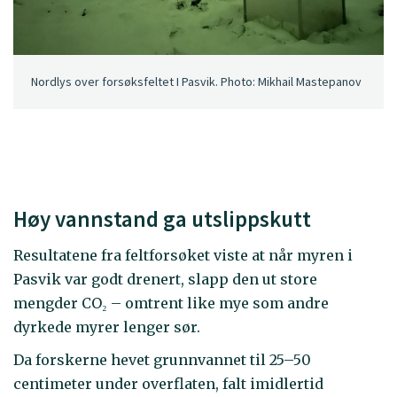
Nordlys over forsøksfeltet I Pasvik. Photo: Mikhail Mastepanov
Høy vannstand ga utslippskutt
Resultatene fra feltforsøket viste at når myren i
Pasvik var godt drenert, slapp den ut store
mengder CO₂ – omtrent like mye som andre
dyrkede myrer lenger sør.
Da forskerne hevet grunnvannet til 25–50
centimeter under overflaten, falt imidlertid