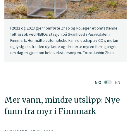
I 2022 og 2023 gjennomførte Zhao og kolleger et omfattende
feltforsøk ved NIBIOs stasjon på Svanhovd i Pasvikdalen i
Finnmark. Her målte automatiske kamre utslipp av CO₂, metan
og lystgass fra den dyrkede og drenerte myren flere ganger
om dagen gjennom hele vekstsesongen. Foto: Junbin Zhao
NO
EN
Mer vann, mindre utslipp: Nye
funn fra myr i Finnmark