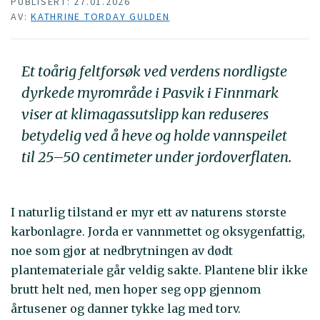
PUBLISERT: 27.01.2026
AV:
KATHRINE TORDAY GULDEN
Et toårig feltforsøk ved verdens nordligste
dyrkede myrområde i Pasvik i Finnmark
viser at klimagassutslipp kan reduseres
betydelig ved å heve og holde vannspeilet
til 25–50 centimeter under jordoverflaten.
I naturlig tilstand er myr ett av naturens største
karbonlagre. Jorda er vannmettet og oksygenfattig,
noe som gjør at nedbrytningen av dødt
plantemateriale går veldig sakte. Plantene blir ikke
brutt helt ned, men hoper seg opp gjennom
årtusener og danner tykke lag med torv.