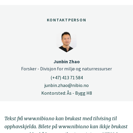
KONTAKTPERSON
Junbin Zhao
Forsker - Divisjon for miljø og naturressurser
(+47) 413 71 584
junbin.zhao@nibio.no
Kontorsted: Ås - Bygg H8
Tekst frå www.nibio.no kan brukast med tilvising til
opphavskjelda. Bilete på www.nibio.no kan ikkje brukast