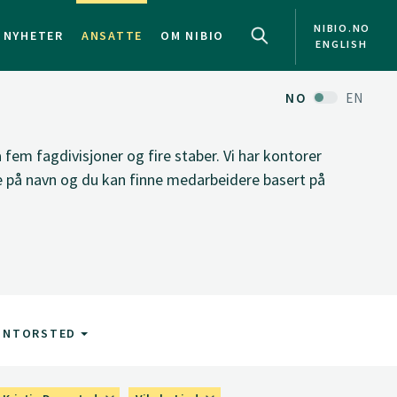
NIBIO.NO
NYHETER
ANSATTE
OM NIBIO
ENGLISH
NO
EN
fem fagdivisjoner og fire staber. Vi har kontorer
ke på navn og du kan finne medarbeidere basert på
ONTORSTED