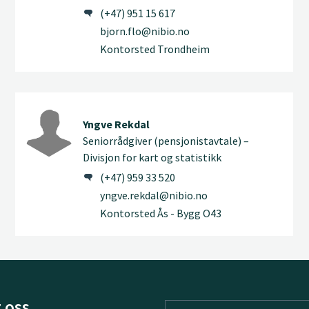
(+47) 951 15 617
bjorn.flo@nibio.no
Kontorsted Trondheim
Yngve Rekdal
Seniorrådgiver (pensjonistavtale) –
Divisjon for kart og statistikk
(+47) 959 33 520
yngve.rekdal@nibio.no
Kontorsted Ås - Bygg O43
 oss