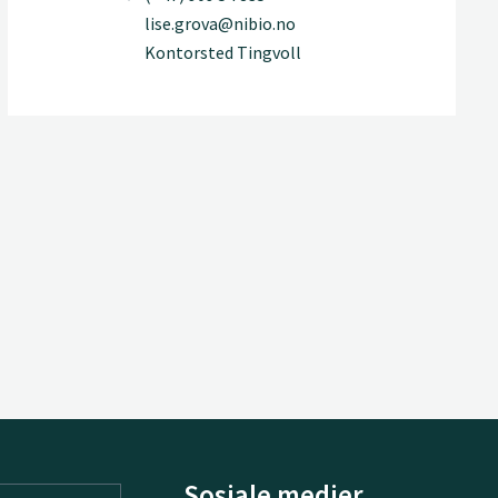
lise.grova@nibio.no
Kontorsted Tingvoll
Sosiale medier