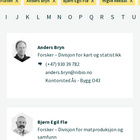
 Flaten
Anders Bryn
Bjørn Egil Flø
Yngve Rekdal
I
J
K
L
M
N
O
P
Q
R
S
T
U
Anders Bryn
Forsker – Divisjon for kart og statistikk
(+47) 930 39 782
anders.bryn@nibio.no
Kontorsted Ås - Bygg O43
Bjørn Egil Flø
Forsker – Divisjon for matproduksjon og
samfunn