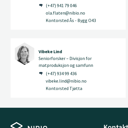
(+47) 941 79 046
ola.flaten@nibio.no
Kontorsted Ås - Bygg O43
Vibeke Lind
Seniorforsker – Divisjon for
matproduksjon og samfunn
(+47) 934 99 436
vibeke.lind@nibio.no
Kontorsted Tjøtta
Kontakt