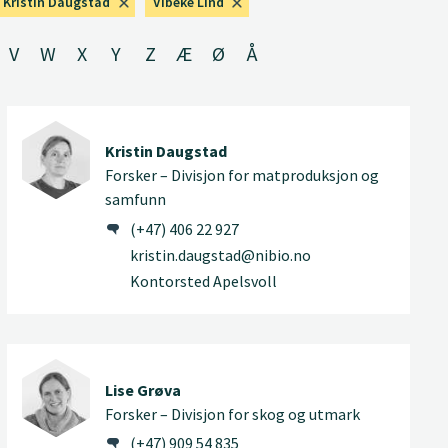
Kristin Daugstad
Vibeke Lind
V
W
X
Y
Z
Æ
Ø
Å
Kristin Daugstad
Forsker – Divisjon for matproduksjon og
samfunn
(+47) 406 22 927
kristin.daugstad@nibio.no
Kontorsted Apelsvoll
Lise Grøva
Forsker – Divisjon for skog og utmark
(+47) 909 54 835