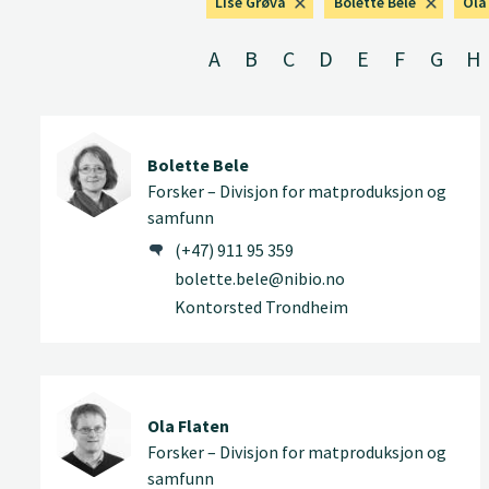
Lise Grøva
Bolette Bele
Ola
A
B
C
D
E
F
G
H
Bolette Bele
Forsker – Divisjon for matproduksjon og
samfunn
(+47) 911 95 359
bolette.bele@nibio.no
Kontorsted Trondheim
Ola Flaten
Forsker – Divisjon for matproduksjon og
samfunn