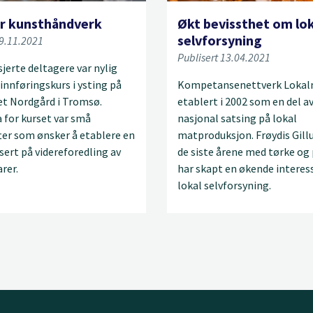
er kunsthåndverk
Økt bevissthet om lo
selvforsyning
09.11.2021
Publisert 13.04.2021
jerte deltagere var nylig
 innføringskurs i ysting på
Kompetansenettverk Lokal
et Nordgård i Tromsø.
etablert i 2002 som en del a
 for kurset var små
nasjonal satsing på lokal
ter som ønsker å etablere en
matproduksjon. Frøydis Gil
ert på videreforedling av
de siste årene med tørke o
arer.
har skapt en økende interes
lokal selvforsyning.