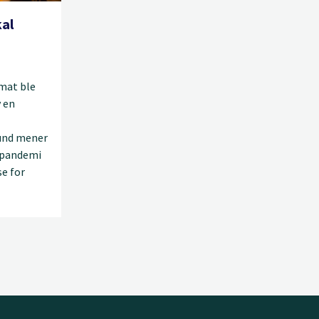
kal
mat ble
v en
lund mener
g pandemi
se for