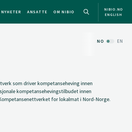
NIBIO.NO
NYHETER
ANSATTE
OM NIBIO
ENGLISH
NO
EN
tverk som driver kompetanseheving innen
nasjonale kompetansehevingstilbudet innen
 Kompetansenettverket for lokalmat i Nord-Norge.