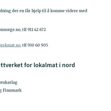
rdning der en får hjelp til å komme videre med
nnorge.no, tlf 911 42 672
orskmat.no
, tlf 930 60 905
tverket for lokalmat i nord
brukarlag
 og Finnmark