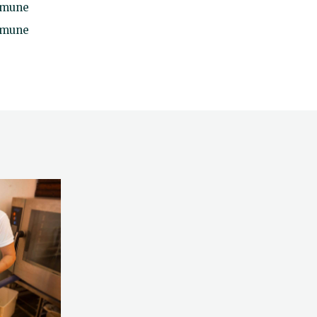
mmune
mmune