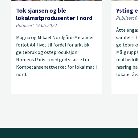
Tok sjansen og ble
Ysting 
lokalmatprodusenter i nord
Publisert 
Publisert 19.05.2022
Åtte engas
Magna og Mikael Nordgård-Melander
samlet til
forlot A4-livet til fordel for arktisk
geitebruk
geitebruk og osteproduksjon i
Målgruppa
Nordens Paris - med god støtte fra
matbedrif
Kompetansenettverket for lokalmat i
næring bas
nord.
lokale råv