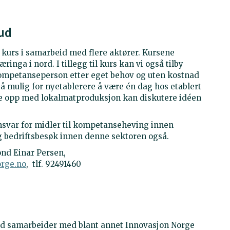
ud
 kurs i samarbeid med flere aktører. Kursene
inga i nord. I tillegg til kurs kan vi også tilby
kompetanseperson etter eget behov og uten kostnad
også mulig for nyetablerere å være én dag hos etablert
te opp med lokalmatproduksjon kan diskutere idéen
svar for midler til kompetanseheving innen
 og bedriftsbesøk innen denne sektoren også.
ond Einar Persen,
orge.no
, tlf. 92491460
rd samarbeider med blant annet Innovasjon Norge