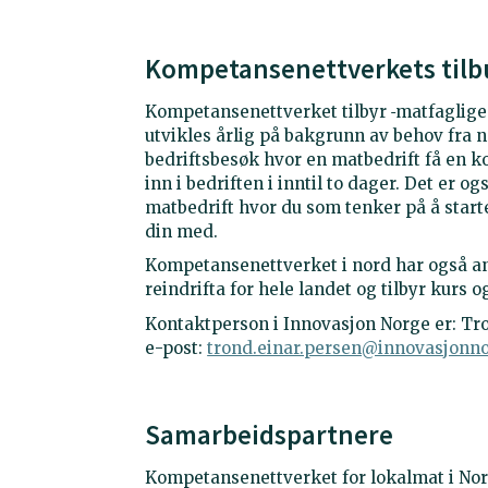
Kompetansenettverkets tilb
Kompetansenettverket tilbyr
matfaglige
utvikles årlig på bakgrunn av behov fra nær
bedriftsbesøk hvor en matbedrift få en 
inn i bedriften i inntil to dager. Det er 
matbedrift hvor du som tenker på å star
din med.
Kompetansenettverket i nord har også an
reindrifta for hele landet og tilbyr kurs
Kontaktperson i Innovasjon Norge er: Tr
e-post:
trond.einar.persen@innovasjonn
Samarbeidspartnere
Kompetansenettverket for lokalmat i No