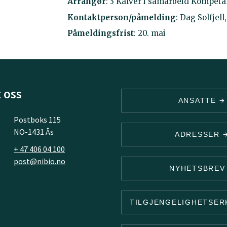
Arrangør
: 3 Kalver i samarbeid Kompeta
Kontaktperson/påmelding
: Dag Solfjel
Påmeldingsfrist
: 20. mai
 oss
ANSATTE
Postboks 115
NO-1431 Ås
ADRESSER
+ 47 406 04 100
post@nibio.no
NYHETSBRE
TILGJENGELIGHETSE