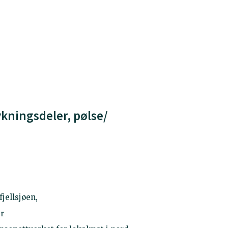
ykningsdeler, pølse/
fjellsjøen,
er