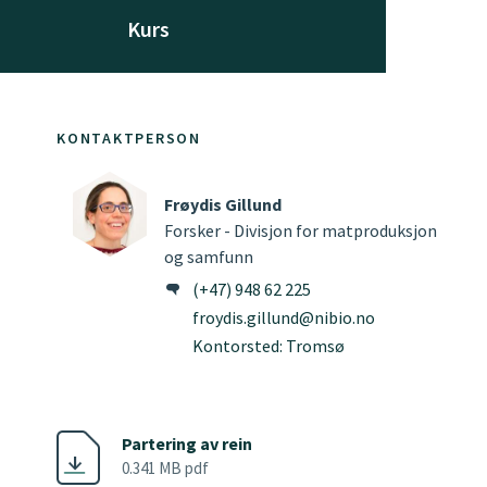
Kurs
KONTAKTPERSON
Frøydis Gillund
Forsker - Divisjon for matproduksjon
og samfunn
(+47) 948 62 225
froydis.gillund@nibio.no
Kontorsted: Tromsø
Partering av rein
0.341 MB pdf