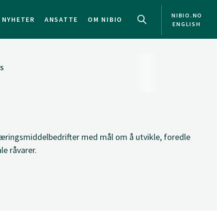
NIBIO.NO
NYHETER
ANSATTE
OM NIBIO
ENGLISH
S
æringsmiddelbedrifter med mål om å utvikle, foredle
le råvarer.