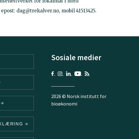
nsenettverket for lokalmat i nord
l, epost: dag@trekalver.no, mobil 41513425.
Sosiale medier
2026 © Norsk institutt for
V
bioøkonomi
RKLÆRING