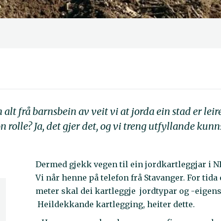
n alt frå barnsbein av veit vi at jorda ein stad er lei
rolle? Ja, det gjer det, og vi treng utfyllande kun
Dermed gjekk vegen til ein jordkartleggjar i N
Vi når henne på telefon frå Stavanger. For tida
meter skal dei kartleggje jordtypar og -eigens
Heildekkande kartlegging, heiter dette.