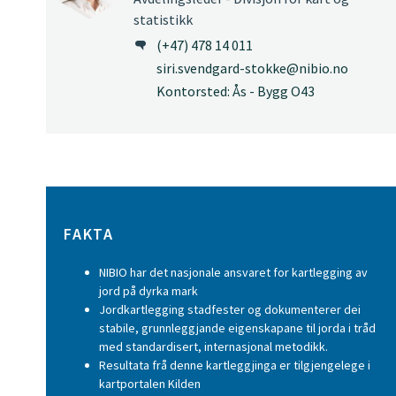
statistikk
(+47) 478 14 011
siri.svendgard-stokke@nibio.no
Kontorsted: Ås - Bygg O43
FAKTA
NIBIO har det nasjonale ansvaret for kartlegging av
jord på dyrka mark
Jordkartlegging stadfester og dokumenterer dei
stabile, grunnleggjande eigenskapane til jorda i tråd
med standardisert, internasjonal metodikk.
Resultata frå denne kartleggjinga er tilgjengelege i
kartportalen Kilden