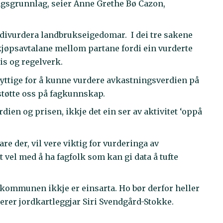
ingsgrunnlag, seier Anne Grethe Bø Cazon,
divurdera landbrukseigedomar. I dei tre sakene
 kjøpsavtalane mellom partane fordi ein vurderte
is og regelverk.
 nyttige for å kunne vurdere avkastningsverdien på
 støtte oss på fagkunnskap.
dien og prisen, ikkje det ein ser av aktivitet ‘oppå
e der, vil vere viktig for vurderinga av
 vel med å ha fagfolk som kan gi data å tufte
i kommunen ikkje er einsarta. Ho bør derfor heller
er jordkartleggjar Siri Svendgård-Stokke.