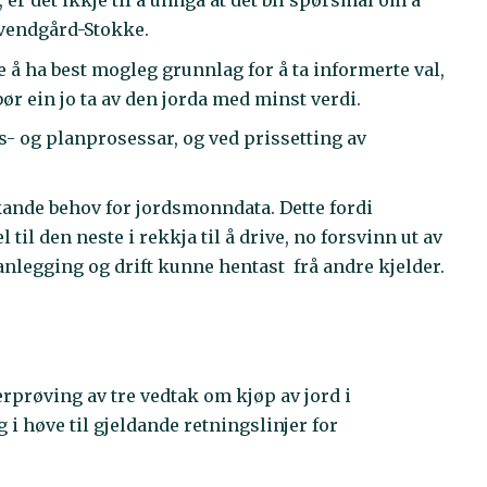
r det ikkje til å unngå at det bli spørsmål om å
Svendgård-Stokke.
ne å ha best mogleg grunnlag for å ta informerte val,
bør ein jo ta av den jorda med minst verdi.
s- og planprosessar, og ved prissetting av
kande behov for jordsmonndata. Dette fordi
il den neste i rekkja til å drive, no forsvinn ut av
anlegging og drift kunne hentast frå andre kjelder.
prøving av tre vedtak om kjøp av jord i
 høve til gjeldande retningslinjer for