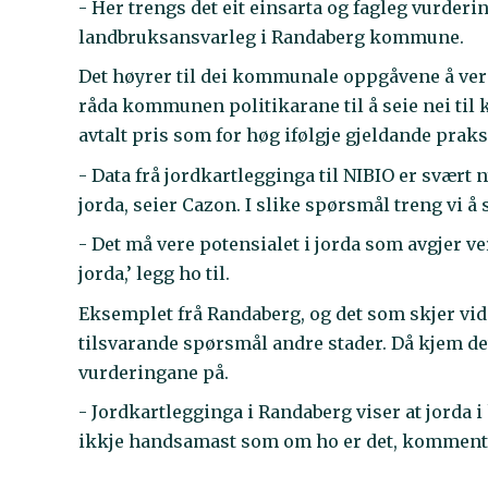
- Her trengs det eit einsarta og fagleg vurder
landbruksansvarleg i Randaberg kommune.
Det høyrer til dei kommunale oppgåvene å ver
råda kommunen politikarane til å seie nei til
avtalt pris som for høg ifølgje gjeldande praks
- Data frå jordkartlegginga til NIBIO er svært
jorda, seier Cazon. I slike spørsmål treng vi å
- Det må vere potensialet i jorda som avgjer ver
jorda,’ legg ho til.
Eksemplet frå Randaberg, og det som skjer vidar
tilsvarande spørsmål andre stader. Då kjem det
vurderingane på.
- Jordkartlegginga i Randaberg viser at jorda 
ikkje handsamast som om ho er det, kommenter