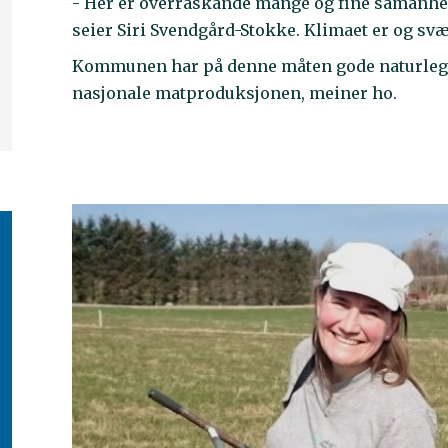
- Her er overraskande mange og fine samanhe
seier Siri Svendgård-Stokke. Klimaet er og sv
Kommunen har på denne måten gode naturlege f
nasjonale matproduksjonen, meiner ho.