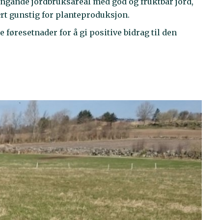
ngande jordbruksareal med god og fruktbar jord,
ært gunstig for planteproduksjon.
øresetnader for å gi positive bidrag til den