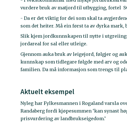
- I vekstkommunar med mykje jordbruksareal, e
vurdere bruk av matjord til utbygging, fortel 
- Da er det viktig for dei som skal ta avgjerde
som det heiter. Må ein først ta av dyrka mark, 
Slik kjem jordkunnskapen til nytte i utgreiing
jordareal for sal eller utleige.
Gjennom auka bruk av leigejord, følgjer og au
kunnskap som tidlegare følgde med arv og odel t
familien. Da må informasjon som trengs til pl
Aktuelt eksempel
Nyleg har Fylkesmannen i Rogaland varsla over
Randaberg fordi kjøpesummen ‘kan synast høg i
prisvurdering av landbrukseigedom.’