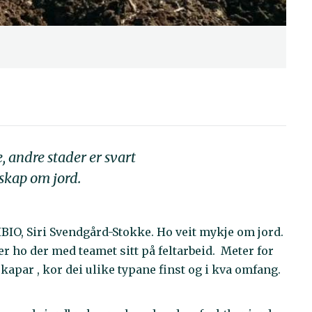
re, andre stader er svart
nskap om jord.
IBIO, Siri Svendgård-Stokke. Ho veit mykje om jord.
 er ho der med teamet sitt på feltarbeid. Meter for
kapar , kor dei ulike typane finst og i kva omfang.