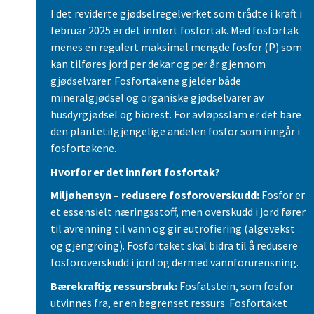
I det reviderte gjødselregelverket som trådte i kraft i
februar 2025 er det innført fosfortak. Med fosfortak
menes en regulert maksimal mengde fosfor (P) som
kan tilføres jord per dekar og per år gjennom
gjødselvarer. Fosfortakene gjelder både
mineralgjødsel og organiske gjødselvarer av
husdyrgjødsel og biorest. For avløpsslam er det bare
den plantetilgjengelige andelen fosfor som inngår i
fosfortakene.
Hvorfor er det innført fosfortak?
Miljøhensyn – redusere fosforoverskudd:
Fosfor er
et essensielt næringsstoff, men overskudd i jord fører
til avrenning til vann og gir eutrofiering (algevekst
og gjengroing). Fosfortaket skal bidra til å redusere
fosforoverskudd i jord og dermed vannforurensning.
Bærekraftig ressursbruk:
Fosfatstein, som fosfor
utvinnes fra, er en begrenset ressurs. Fosfortaket