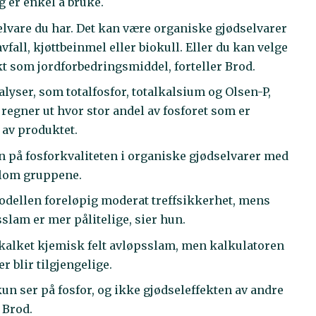
g er enkel å bruke.
lvare du har. Det kan være organiske gjødselvarer
all, kjøttbeinmel eller biokull. Eller du kan velge
kt som jordforbedringsmiddel, forteller Brod.
alyser, som totalfosfor, totalkalsium og Olsen-P,
 regner ut hvor stor andel av fosforet som er
t av produktet.
on på fosforkvaliteten i organiske gjødselvarer med
llom gruppene.
odellen foreløpig moderat treffsikkerhet, mens
slam er mer pålitelige, sier hun.
 kalket kjemisk felt avløpsslam, men kalkulatoren
r blir tilgjengelige.
kun ser på fosfor, og ikke gjødseleffekten av andre
 Brod.