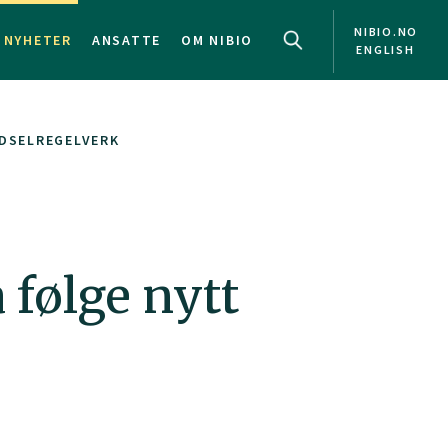
NIBIO.NO
NYHETER
ANSATTE
OM NIBIO
ENGLISH
ØDSELREGELVERK
 følge nytt