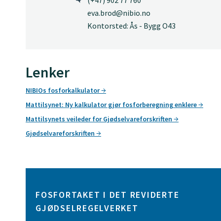
(+47) 902 77 760
eva.brod@nibio.no
Kontorsted: Ås - Bygg O43
Lenker
NIBIOs fosforkalkulator
Mattilsynet: Ny kalkulator gjør fosforberegning enklere
Mattilsynets veileder for Gjødselvareforskriften
Gjødselvareforskriften
FOSFORTAKET I DET REVIDERTE
GJØDSELREGELVERKET