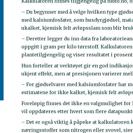
Kalkulatoren finnes tilgjengelig på nibio.no, o
– Du begynner med å velge hvilken type gjødse
med kalsiumfosfater, som husdyrgjødsel, matavf
ukalket, kjemisk felt avløpsslam som blir bru
– Deretter legger du inn data fra laboratoriean
oppgitt i gram per kilo tørrstoff. Kalkulatoren
plantetilgjengelig og viser resultatet i prosen
Hun forteller at verktøyet gir en god indikasj
ukjent effekt, men at presisjonen varierer me
– For gjødselvarer med kalsiumfosfater har m
estimatene for ikke kalket, kjemisk felt avløps
Foreløpig finnes det ikke en valgmulighet for
vil oppdateres etter hvert som flere datapunkte
– Det er også viktig å påpeke at kalkulatoren 
næringsstoffer som nitrogen eller svovel, sier