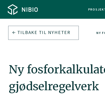
PROSJEK
TILBAKE TIL
NYHETER
NY F
Ny fosforkalkulato
gjødselregelverk