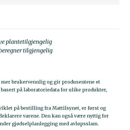
ye plantetilgjengelig
beregner tilgjengelig
t mer brukervennlig og gir produsentene et
 basert på laboratoriedata for ulike produkter,
let på bestilling fra Mattilsynet, er først og
deklarere varene. Den kan også være nyttig for
under gjødselplanlegging med avløpsslam.